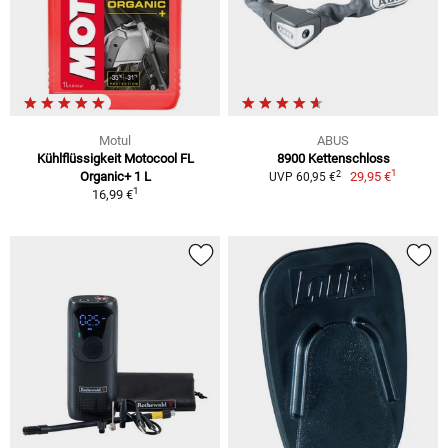
Motul
ABUS
Kühlflüssigkeit Motocool FL
8900 Kettenschloss
1
2
Organic+ 1 L
29,95 €
UVP 60,95 €
1
16,99 €