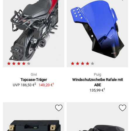
Givi
Puig
Topcase-Träger
Windschutzscheibe Rafale mit
1
2
149,20 €
ABE
UVP 186,50 €
1
135,99 €