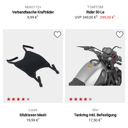
Moto112+
TOMTOM
Verbandtasche Krafträder
Rider 50 Le
1
1
2
9,99 €
299,00 €
UVP 349,00 €
Louis
Givi
Sitzkissen Mesh
Tankring Inkl. Befestigung
1
1
19,99 €
17,50 €