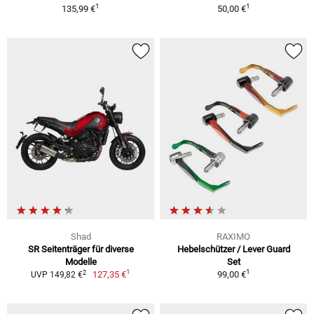
1
1
135,99 €
50,00 €
Shad
RAXIMO
SR Seitenträger für diverse
Hebelschützer / Lever Guard
Modelle
Set
1
1
2
127,35 €
99,00 €
UVP 149,82 €