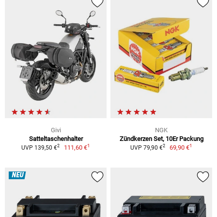
Givi
NGK
Satteltaschenhalter
Zündkerzen Set, 10Er Packung
1
1
2
2
111,60 €
69,90 €
UVP 139,50 €
UVP 79,90 €
NEU