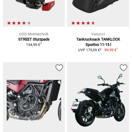
GSG Mototechnik
Vanucci
STREET Sturzpads
Tankrucksack TANKLOCK
1
134,99 €
Sportivo 11-15 l
1
2
99,99 €
UVP 179,99 €