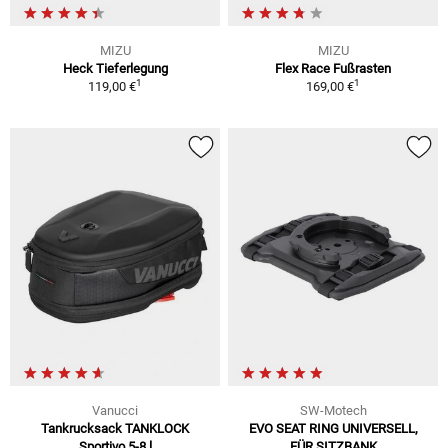
MIZU
MIZU
Heck Tieferlegung
Flex Race Fußrasten
1
1
119,00 €
169,00 €
Vanucci
SW-Motech
Tankrucksack TANKLOCK
EVO SEAT RING UNIVERSELL,
Sportivo 5-8 l
FÜR SITZBANK