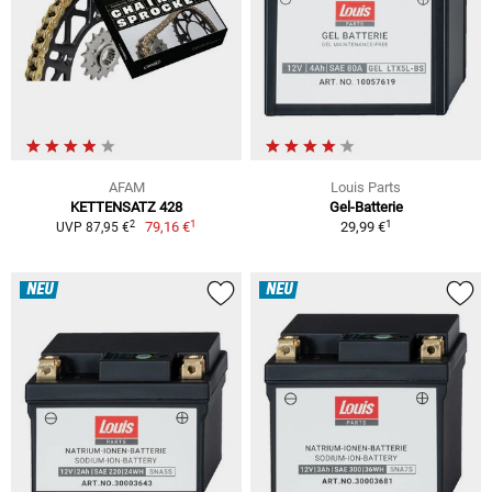
AFAM
Louis Parts
KETTENSATZ 428
Gel-Batterie
1
1
2
79,16 €
29,99 €
UVP 87,95 €
NEU
NEU