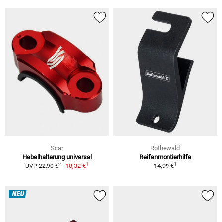
Scar
Rothewald
Hebelhalterung universal
Reifenmontierhilfe
1
1
2
18,32 €
14,99 €
UVP 22,90 €
NEU