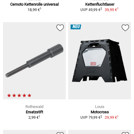
Cemoto Kettenrolle universal
Kettenfluchtlaser
1
1
2
18,99 €
39,99 €
UVP 49,99 €
NEU
Rothewald
Louis
Ersatzstift
Motocross
1
1
2
2,99 €
29,99 €
UVP 79,99 €