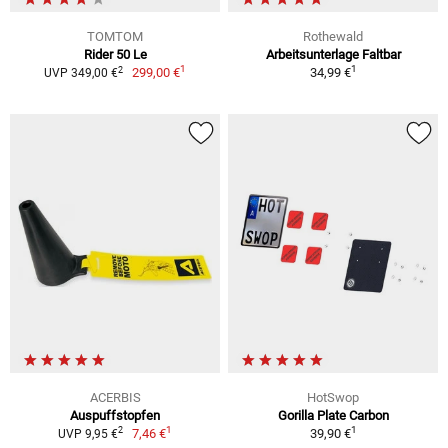
TOMTOM
Rothewald
Rider 50 Le
Arbeitsunterlage Faltbar
1
1
2
299,00 €
34,99 €
UVP 349,00 €
ACERBIS
HotSwop
Auspuffstopfen
Gorilla Plate Carbon
1
1
2
7,46 €
39,90 €
UVP 9,95 €