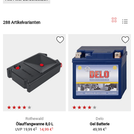
288 Artikelvarianten
Rothewald
Delo
Ölauffangwanne 8,0 L
Gel Batterie
1
1
2
14,99 €
49,99 €
UVP 19,99 €