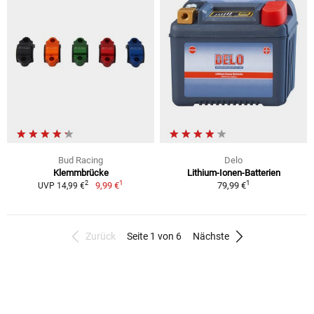
Bud Racing
Delo
Klemmbrücke
Lithium-Ionen-Batterien
1
1
2
9,99 €
79,99 €
UVP 14,99 €
Zurück
Seite 1 von 6
Nächste