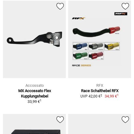
Accossato
RFX
MX Accossato Flex
Race Schalthebel RFX
1
2
Kupplungshebel
34,99 €
UVP 42,00 €
1
33,99 €