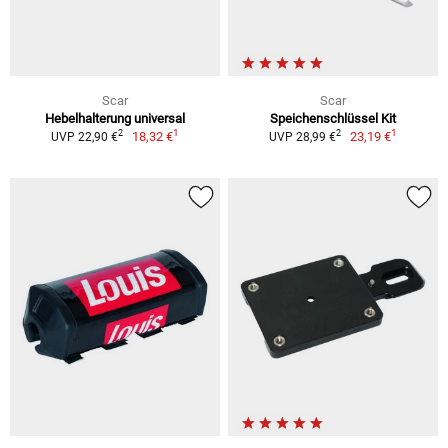
Scar
Scar
Hebelhalterung universal
Speichenschlüssel Kit
1
1
2
2
18,32 €
23,19 €
UVP 22,90 €
UVP 28,99 €