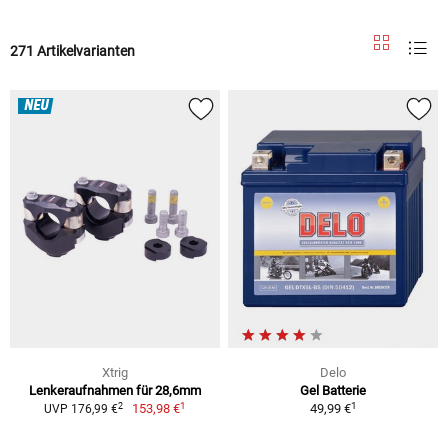
271 Artikelvarianten
NEU
Xtrig
Delo
Lenkeraufnahmen für 28,6mm
Gel Batterie
1
1
2
153,98 €
49,99 €
UVP 176,99 €