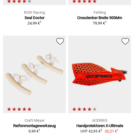
RISK Racing
Fehling
Seal Doctor
Crosslenker Breite 900Mm
1
1
24,99 €
79,99 €
Craft-Meyer
ACERBIS
Reifenmontagewerkzeug
Handprotektoren X-Ultimate
1
1
2
9,99 €
32,21 €
UVP 42,95 €