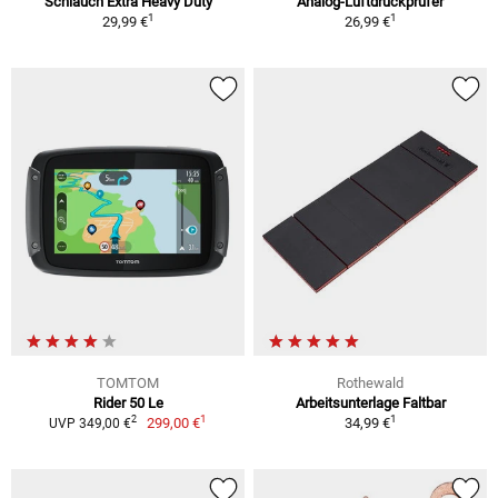
Schlauch Extra Heavy Duty
Analog-Luftdruckprüfer
1
1
29,99 €
26,99 €
TOMTOM
Rothewald
Rider 50 Le
Arbeitsunterlage Faltbar
1
1
2
299,00 €
34,99 €
UVP 349,00 €