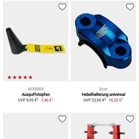
ACERBIS
Scar
Auspuffstopfen
Hebelhalterung universal
1
1
2
2
7,46 €
18,32 €
UVP 9,95 €
UVP 22,90 €