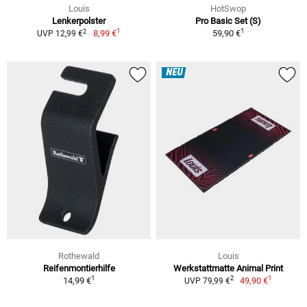
Louis
HotSwop
Lenkerpolster
Pro Basic Set (S)
1
1
2
8,99 €
59,90 €
UVP 12,99 €
NEU
Rothewald
Louis
Reifenmontierhilfe
Werkstattmatte Animal Print
1
1
2
14,99 €
49,90 €
UVP 79,99 €