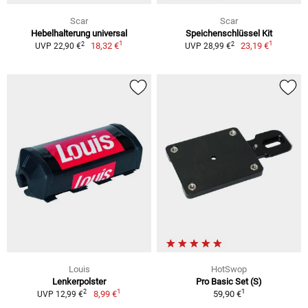
Scar
Scar
Hebelhalterung universal
Speichenschlüssel Kit
1
1
2
2
18,32 €
23,19 €
UVP 22,90 €
UVP 28,99 €
Louis
HotSwop
Lenkerpolster
Pro Basic Set (S)
1
1
2
8,99 €
59,90 €
UVP 12,99 €