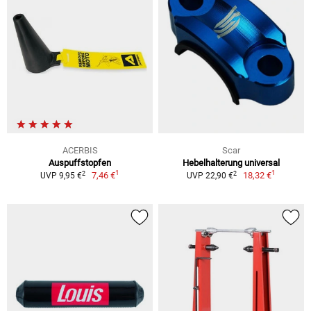
ACERBIS
Scar
Auspuffstopfen
Hebelhalterung universal
1
1
2
2
7,46 €
18,32 €
UVP 9,95 €
UVP 22,90 €