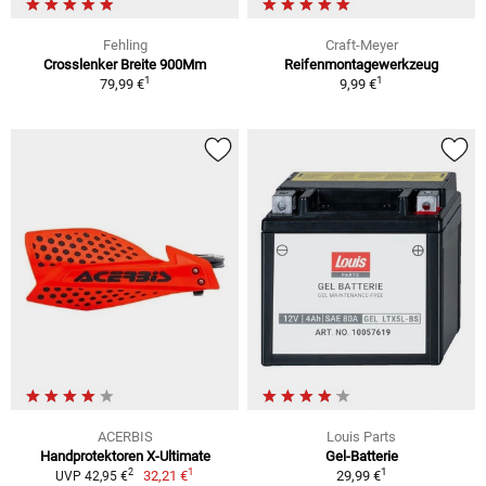
Fehling
Craft-Meyer
Crosslenker Breite 900Mm
Reifenmontagewerkzeug
1
1
79,99 €
9,99 €
ACERBIS
Louis Parts
Handprotektoren X-Ultimate
Gel-Batterie
1
1
2
32,21 €
29,99 €
UVP 42,95 €