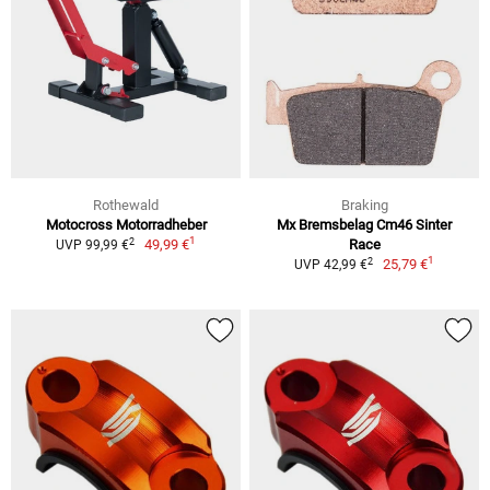
Rothewald
Braking
Motocross Motorradheber
Mx Bremsbelag Cm46 Sinter
1
2
49,99 €
Race
UVP 99,99 €
1
2
25,79 €
UVP 42,99 €