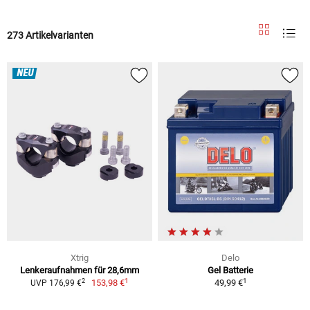
273 Artikelvarianten
NEU
Xtrig
Delo
Lenkeraufnahmen für 28,6mm
Gel Batterie
1
1
2
153,98 €
49,99 €
UVP 176,99 €