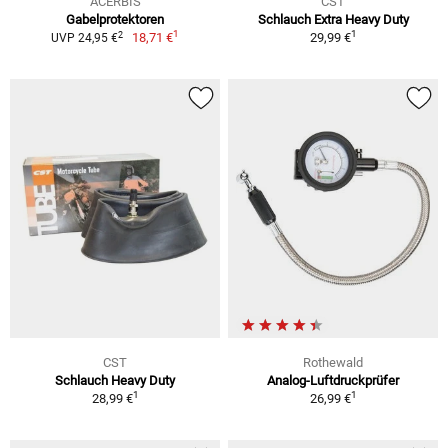
ACERBIS
CST
Gabelprotektoren
Schlauch Extra Heavy Duty
1
1
2
18,71 €
29,99 €
UVP 24,95 €
CST
Rothewald
Schlauch Heavy Duty
Analog-Luftdruckprüfer
1
1
28,99 €
26,99 €