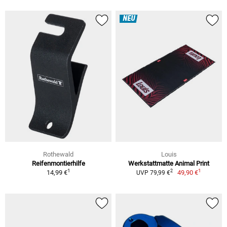
NEU
Rothewald
Louis
Reifenmontierhilfe
Werkstattmatte Animal Print
1
1
2
14,99 €
49,90 €
UVP 79,99 €