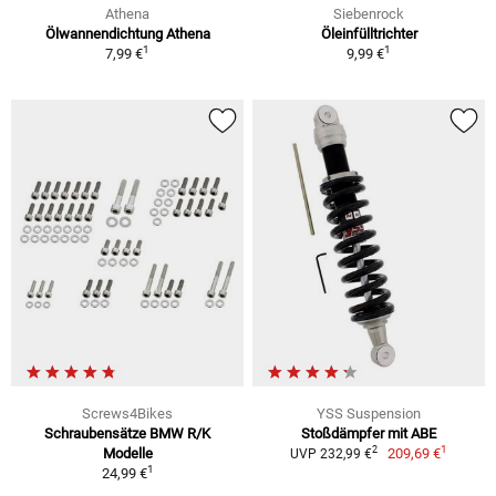
Athena
Siebenrock
Ölwannendichtung Athena
Öleinfülltrichter
1
1
7,99 €
9,99 €
Screws4Bikes
YSS Suspension
Schraubensätze BMW R/K
Stoßdämpfer mit ABE
1
2
Modelle
209,69 €
UVP 232,99 €
1
24,99 €