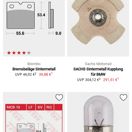
Brembo
Sachs Motorrad
Bremsbeläge Sintermetall
SACHS Sintermetall Kupplung
1
2
39,88 €
für BMW
UVP 46,92 €
1
2
291,51 €
UVP 304,12 €