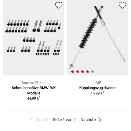
Screws4Bikes
JMP
Schraubensätze BMW R/K
Kupplungszug diverse
1
Modelle
16,99 €
1
44,99 €
Zurück
Seite 1 von 2
Nächste