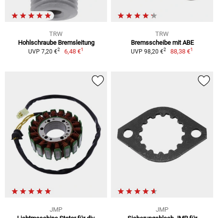
TRW
TRW
Hohlschraube Bremsleitung
Bremsscheibe mit ABE
1
1
2
2
6,48 €
88,38 €
UVP 7,20 €
UVP 98,20 €
JMP
JMP