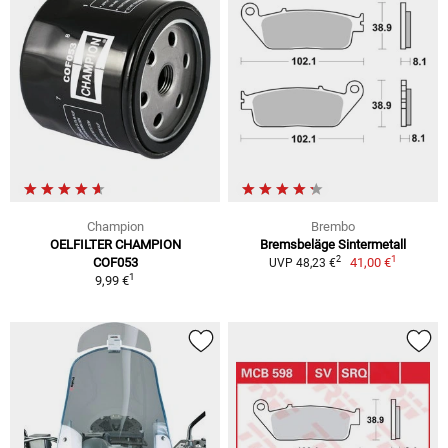
Champion
Brembo
OELFILTER CHAMPION
Bremsbeläge Sintermetall
1
2
COF053
41,00 €
UVP 48,23 €
1
9,99 €