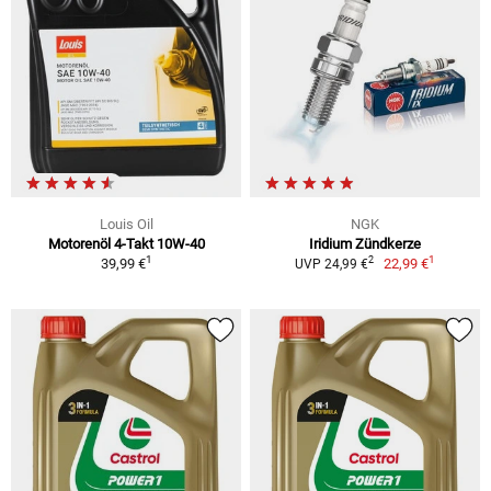
Louis Oil
NGK
Motorenöl 4-Takt 10W-40
Iridium Zündkerze
1
1
2
39,99 €
22,99 €
UVP 24,99 €