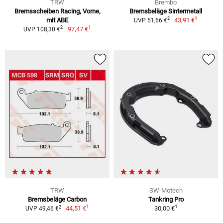
TRW
Brembo
Bremsscheiben Racing, Vorne,
Bremsbeläge Sintermetall
1
2
mit ABE
43,91 €
UVP 51,66 €
1
2
97,47 €
UVP 108,30 €
TRW
SW-Motech
Bremsbeläge Carbon
Tankring Pro
1
1
2
44,51 €
30,00 €
UVP 49,46 €