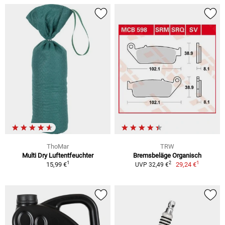
ThoMar
TRW
Multi Dry Luftentfeuchter
Bremsbeläge Organisch
1
1
2
15,99 €
29,24 €
UVP 32,49 €