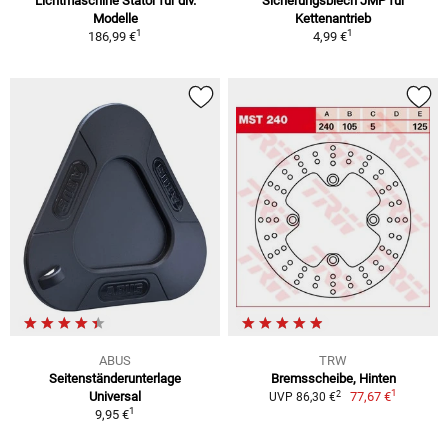
Lichtmaschine Stator für div.
Sicherungsblech JMP für
Modelle
Kettenantrieb
1
1
186,99 €
4,99 €
ABUS
TRW
Seitenständerunterlage
Bremsscheibe, Hinten
1
2
Universal
77,67 €
UVP 86,30 €
1
9,95 €