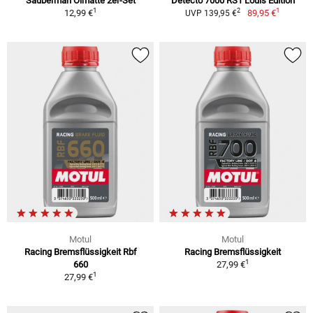
Sauberman Ölmatte 2er-Set
Detecto 7000 RS1 Louis Edition
1
1
2
12,99 €
89,95 €
UVP 139,95 €
Motul
Motul
Racing Bremsflüssigkeit Rbf
Racing Bremsflüssigkeit
1
660
27,99 €
1
27,99 €