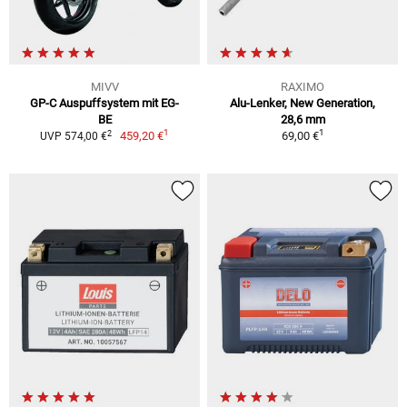
MIVV
RAXIMO
GP-C Auspuffsystem mit EG-
Alu-Lenker, New Generation,
BE
28,6 mm
1
1
2
459,20 €
69,00 €
UVP 574,00 €