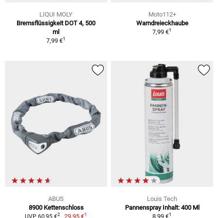
LIQUI MOLY
Moto112+
Bremsflüssigkeit DOT 4, 500
Warndreieckhaube
1
ml
7,99 €
1
7,99 €
ABUS
Louis Tech
8900 Kettenschloss
Pannenspray Inhalt: 400 Ml
1
1
2
29,95 €
8,99 €
UVP 60,95 €