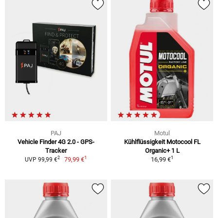
PAJ
Motul
Vehicle Finder 4G 2.0 - GPS-
Kühlflüssigkeit Motocool FL
Tracker
Organic+ 1 L
1
1
2
79,99 €
16,99 €
UVP 99,99 €