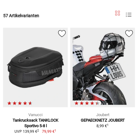
57 Artikelvarianten
Vanucci
Joubert
Tankrucksack TANKLOCK
GEPAECKNETZ JOUBERT
1
Sportivo 5-8 l
8,99 €
1
2
79,99 €
UVP 139,99 €