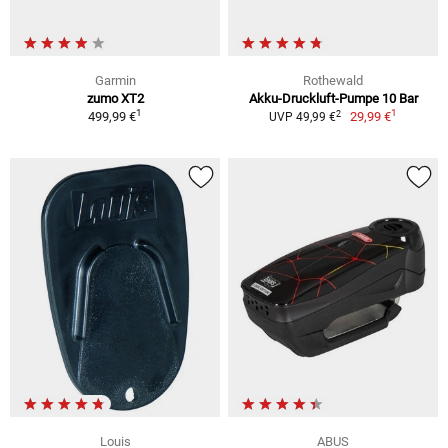
Garmin
Rothewald
zumo XT2
Akku-Druckluft-Pumpe 10 Bar
1
1
2
499,99 €
29,99 €
UVP 49,99 €
Louis
ABUS