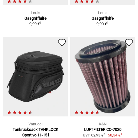
Louis
Louis
Gasgriffhilfe
Gasgriffhilfe
1
1
9,99 €
9,99 €
Vanucci
K&N
Tankrucksack TANKLOCK
LUFTFILTER CO-7020
1
2
Sportivo 11-15 l
50,34 €
UVP 62,93 €