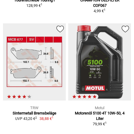
Tourenscheibe Touring I
CHAMPION OELFILTER
1
128,99 €
COF067
1
4,99 €
TRW
Motul
Sintermetall Bremsbeläge
Motorenöl 5100 4T 10W-50, 4
1
2
38,88 €
Liter
UVP 43,20 €
1
79,99 €