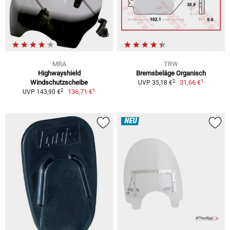
MRA
TRW
Highwayshield
Bremsbeläge Organisch
1
2
Windschutzscheibe
31,66 €
UVP 35,18 €
1
2
136,71 €
UVP 143,90 €
NEU