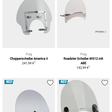
Puig
Puig
Chopperscheibe America II
Roadster Scheibe WS12 mit
1
241,99 €
ABE
1
142,99 €
NEU
NEU