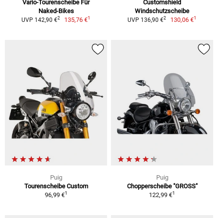
Vario-Tourenscheibe Für
Customshield
Naked-Bikes
Windschutzscheibe
1
1
2
2
135,76 €
130,06 €
UVP 142,90 €
UVP 136,90 €
Puig
Puig
Tourenscheibe Custom
Chopperscheibe "GROSS"
1
1
96,99 €
122,99 €