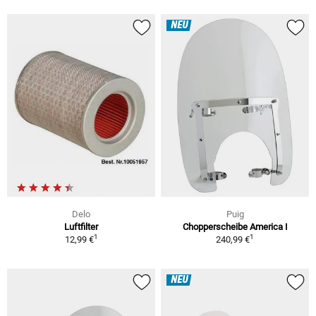
NEU
Delo
Puig
Luftfilter
Chopperscheibe America I
1
1
12,99 €
240,99 €
NEU