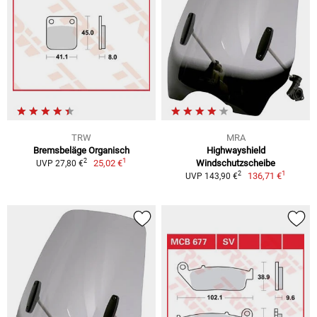
TRW
MRA
Bremsbeläge Organisch
Highwayshield
1
2
25,02 €
Windschutzscheibe
UVP 27,80 €
1
2
136,71 €
UVP 143,90 €