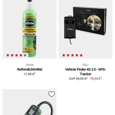
slime
PAJ
Reifendichtmittel
Vehicle Finder 4G 2.0 - GPS-
1
11,99 €
Tracker
1
2
79,99 €
UVP 99,99 €