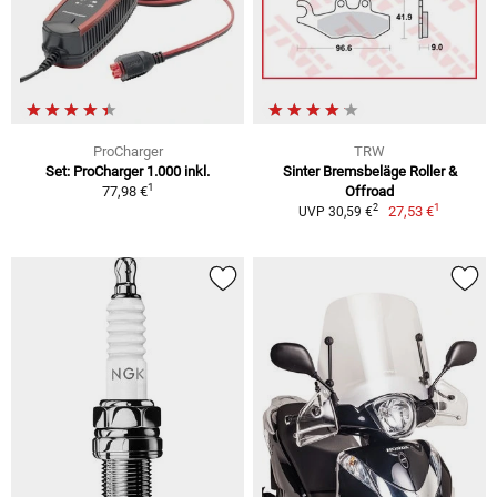
ProCharger
TRW
Set: ProCharger 1.000 inkl.
Sinter Bremsbeläge Roller &
1
77,98 €
Offroad
1
2
27,53 €
UVP 30,59 €