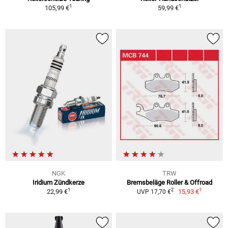
1
1
105,99 €
59,99 €
NGK
TRW
Iridium Zündkerze
Bremsbeläge Roller & Offroad
1
1
2
22,99 €
15,93 €
UVP 17,70 €