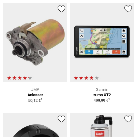
JMP
Garmin
Anlasser
zumo XT2
1
1
50,12 €
499,99 €