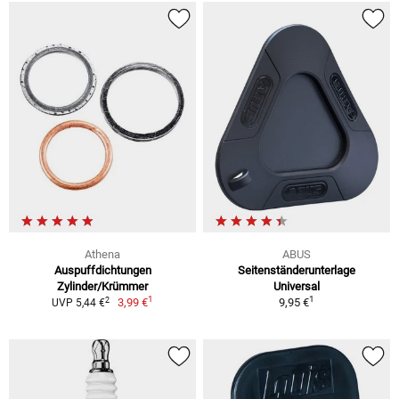
Athena
ABUS
Auspuffdichtungen
Seitenständerunterlage
Zylinder/Krümmer
Universal
1
1
2
3,99 €
9,95 €
UVP 5,44 €