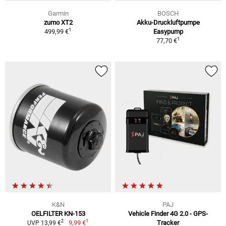
Garmin
BOSCH
zumo XT2
Akku-Druckluftpumpe
1
499,99 €
Easypump
1
77,70 €
K&N
PAJ
OELFILTER KN-153
Vehicle Finder 4G 2.0 - GPS-
1
2
9,99 €
Tracker
UVP 13,99 €