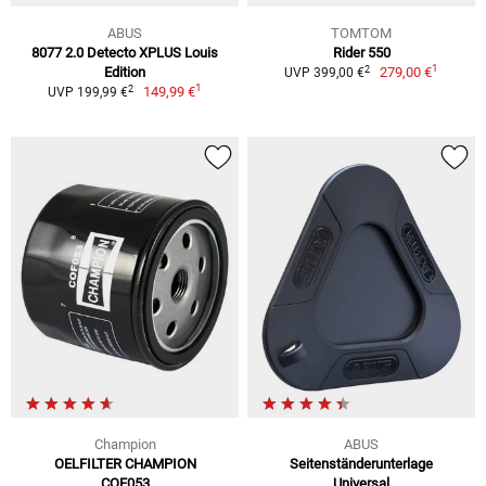
ABUS
TOMTOM
8077 2.0 Detecto XPLUS Louis
Rider 550
1
2
Edition
279,00 €
UVP 399,00 €
1
2
149,99 €
UVP 199,99 €
Champion
ABUS
OELFILTER CHAMPION
Seitenständerunterlage
COF053
Universal