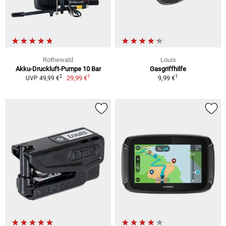
Rothewald
Louis
Akku-Druckluft-Pumpe 10 Bar
Gasgriffhilfe
1
1
2
29,99 €
9,99 €
UVP 49,99 €