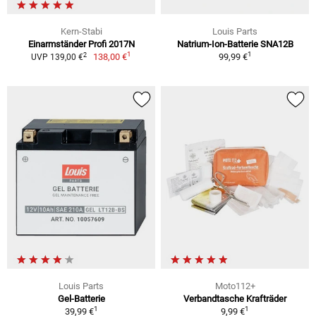
Kern-Stabi
Louis Parts
Einarmständer Profi 2017N
Natrium-Ion-Batterie SNA12B
1
1
2
138,00 €
99,99 €
UVP 139,00 €
Louis Parts
Moto112+
Gel-Batterie
Verbandtasche Krafträder
1
1
39,99 €
9,99 €