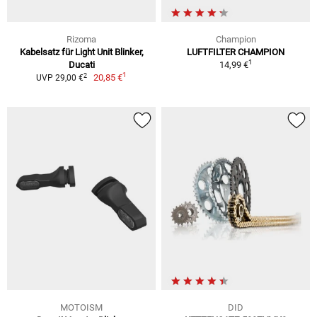
Rizoma
Champion
Kabelsatz für Light Unit Blinker,
LUFTFILTER CHAMPION
1
Ducati
14,99 €
1
2
20,85 €
UVP 29,00 €
MOTOISM
DID