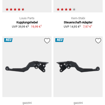
Louis Parts
Kern-Stabi
Kupplungshebel
Steuerschaft-Adapter
1
1
2
2
19,99 €
7,97 €
UVP 39,99 €
UVP 14,95 €
NEU
NEU
gazzini
gazzini