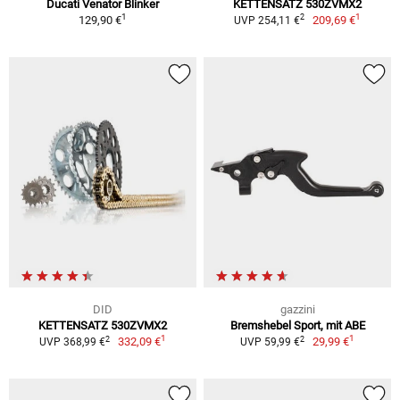
Ducati Venator Blinker
KETTENSATZ 530ZVMX2
1
1
2
129,90 €
209,69 €
UVP 254,11 €
DID
gazzini
KETTENSATZ 530ZVMX2
Bremshebel Sport, mit ABE
1
1
2
2
332,09 €
29,99 €
UVP 368,99 €
UVP 59,99 €