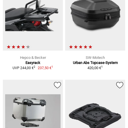
Hepco & Becker
SW-Motech
Easyrack
Urban Abs Topcase-System
1
1
2
237,50 €
420,00 €
UVP 244,00 €