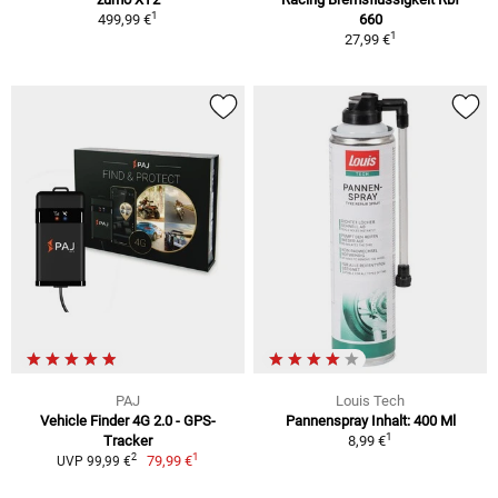
1
499,99 €
660
1
27,99 €
PAJ
Louis Tech
Vehicle Finder 4G 2.0 - GPS-
Pannenspray Inhalt: 400 Ml
1
Tracker
8,99 €
1
2
79,99 €
UVP 99,99 €