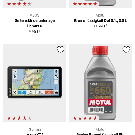
ABUS
Motul
Seitenständerunterlage
Bremsflüssigkeit Dot 5.1., 0,5 L
1
Universal
11,99 €
1
9,95 €
Garmin
Motul
zumo XT2
Racing Bremsflüssigkeit Rbf