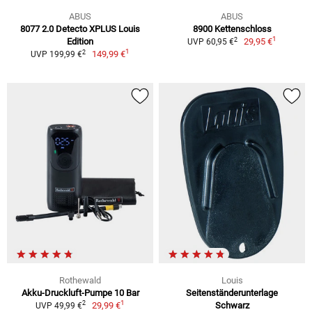
ABUS
ABUS
8077 2.0 Detecto XPLUS Louis
8900 Kettenschloss
1
2
Edition
29,95 €
UVP 60,95 €
1
2
149,99 €
UVP 199,99 €
Rothewald
Louis
Akku-Druckluft-Pumpe 10 Bar
Seitenständerunterlage
1
2
29,99 €
Schwarz
UVP 49,99 €