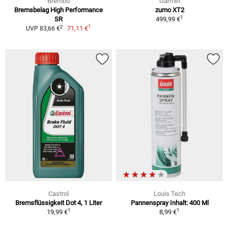
Brembo
Garmin
Bremsbelag High Performance
zumo XT2
1
SR
499,99 €
1
2
71,11 €
UVP 83,66 €
Castrol
Louis Tech
Bremsflüssigkeit Dot 4, 1 Liter
Pannenspray Inhalt: 400 Ml
1
1
19,99 €
8,99 €