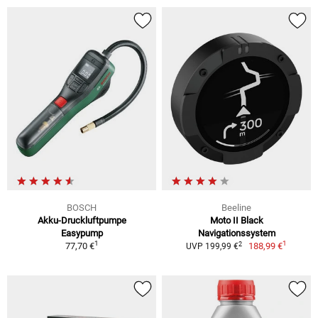
BOSCH
Beeline
Akku-Druckluftpumpe
Moto II Black
Easypump
Navigationssystem
1
1
2
77,70 €
188,99 €
UVP 199,99 €