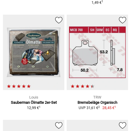
1
1,49 €
Louis
TRW
Sauberman Ölmatte 2er-Set
Bremsbeläge Organisch
1
1
2
12,99 €
28,45 €
UVP 31,61 €