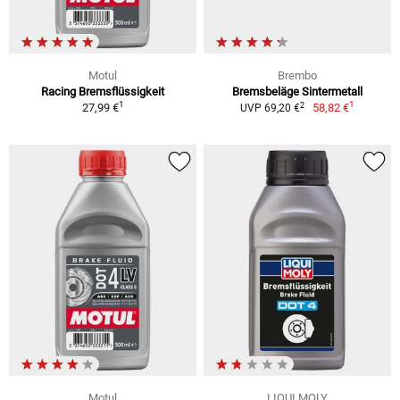
Motul
Brembo
Racing Bremsflüssigkeit
Bremsbeläge Sintermetall
1
1
2
27,99 €
58,82 €
UVP 69,20 €
Motul
LIQUI MOLY