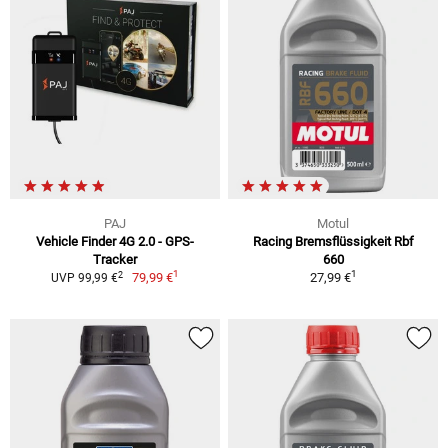
PAJ
Motul
Vehicle Finder 4G 2.0 - GPS-
Racing Bremsflüssigkeit Rbf
Tracker
660
1
1
2
79,99 €
27,99 €
UVP 99,99 €