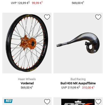
1
1
2
99,99 €
569,00 €
UVP 126,99 €
Haan Wheels
Bud Racing
Vorderrad
Bud HGS MX Auspuffbirne
1
1
2
569,00 €
310,00 €
UVP 319,99 €
NEU