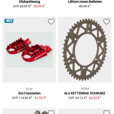
Sitzbankbezug
Lithium-Ionen-Batterien
1
1
2
59,99 €
49,99 €
UVP 69,99 €
NEU
Scar
AFAM
Evo Fussrasten
ALU KETTENRAD SCHWARZ
1
1
2
2
91,92 €
62,22 €
UVP 114,90 €
UVP 69,13 €