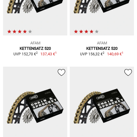
AFAM
AFAM
KETTENSATZ 520
KETTENSATZ 520
1
1
2
2
137,43 €
140,69 €
UVP 152,70 €
UVP 156,32 €