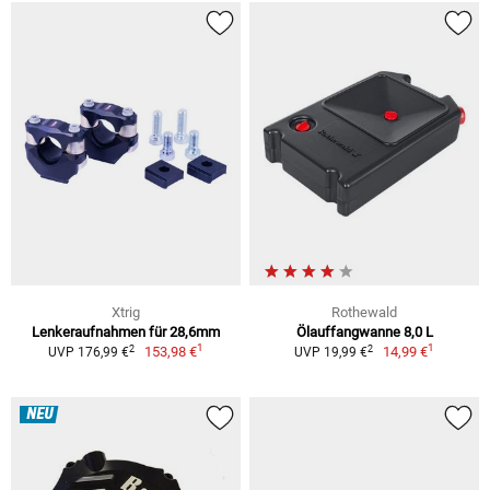
Xtrig
Rothewald
Lenkeraufnahmen für 28,6mm
Ölauffangwanne 8,0 L
1
1
2
2
153,98 €
14,99 €
UVP 176,99 €
UVP 19,99 €
NEU