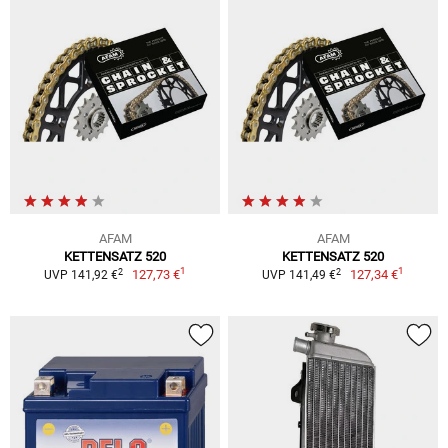
AFAM
AFAM
KETTENSATZ 520
KETTENSATZ 520
1
1
2
2
127,73 €
127,34 €
UVP 141,92 €
UVP 141,49 €