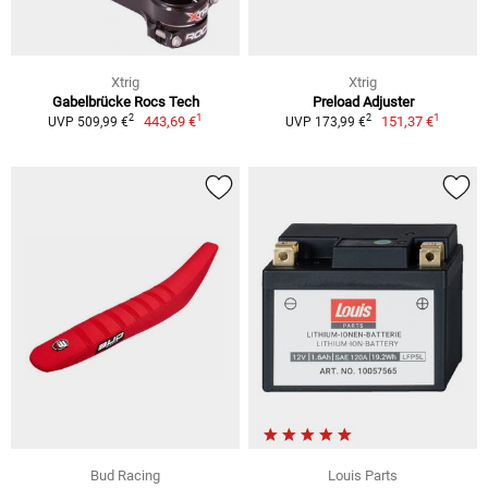
Xtrig
Xtrig
Gabelbrücke Rocs Tech
Preload Adjuster
1
1
2
2
443,69 €
151,37 €
UVP 509,99 €
UVP 173,99 €
Bud Racing
Louis Parts