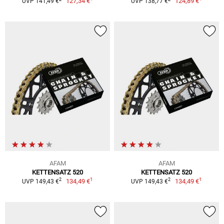
127,34 €
124,89 €
UVP 141,49 €
UVP 138,77 €
AFAM
AFAM
KETTENSATZ 520
KETTENSATZ 520
1
1
2
2
134,49 €
134,49 €
UVP 149,43 €
UVP 149,43 €