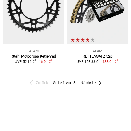
AFAM
AFAM
Stahl Motocross Kettenrad
KETTENSATZ 520
1
1
2
2
46,94 €
138,04 €
UVP 52,16 €
UVP 153,38 €
Zurück
Seite 1 von 8
Nächste