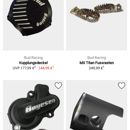
Bud Racing
Bud Racing
Kupplungsdeckel
MX Titan Fussrasten
1
1
2
144,99 €
249,99 €
UVP 177,99 €