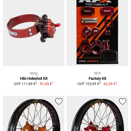
Xtrig
RFX
Hilo Holeshot Kit
Factory Kit
1
1
2
2
97,43 €
62,39 €
UVP 111,99 €
UVP 103,99 €