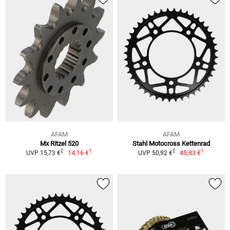
AFAM
AFAM
Mx Ritzel 520
Stahl Motocross Kettenrad
1
1
2
2
14,16 €
45,83 €
UVP 15,73 €
UVP 50,92 €