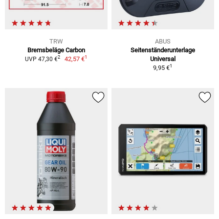
TRW
ABUS
Bremsbeläge Carbon
Seitenständerunterlage
1
2
42,57 €
Universal
UVP 47,30 €
1
9,95 €