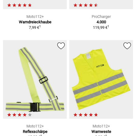
Moto112+
ProCharger
Warndreieckhaube
4.000
1
1
7,99 €
119,99 €
Moto112+
Moto112+
Reflexschärpe
Warnweste
1
1