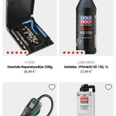
V-COIL
LIQUI MOLY
Gewinde-Reparatursätze Zöllig
Getriebe- /Primäröl HD 150, 1L
1
1
36,99 €
37,99 €