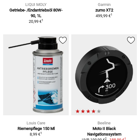
LIQUI MOLY
Garmin
Getriebe- /Endantriebsöl 80W-
zumo XT2
1
90, 1L
499,99 €
1
20,99 €
Louis Care
Beeline
Riemenpflege 150 Ml
Moto II Black
1
8,99 €
Navigationssystem
1
2
188,99 €
UVP 199,99 €