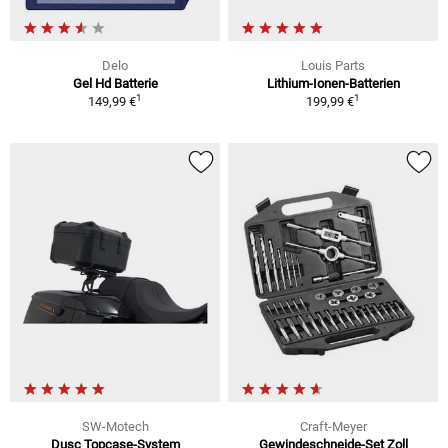
Delo
Louis Parts
Gel Hd Batterie
Lithium-Ionen-Batterien
1
1
149,99 €
199,99 €
SW-Motech
Craft-Meyer
Dusc Topcase-System
Gewindeschneide-Set Zoll