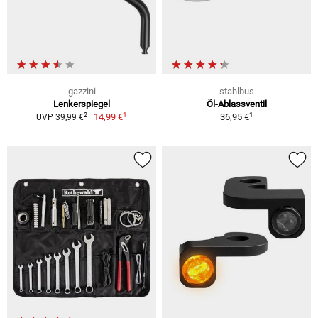
gazzini
stahlbus
Lenkerspiegel
Öl-Ablassventil
1
1
2
14,99 €
36,95 €
UVP 39,99 €