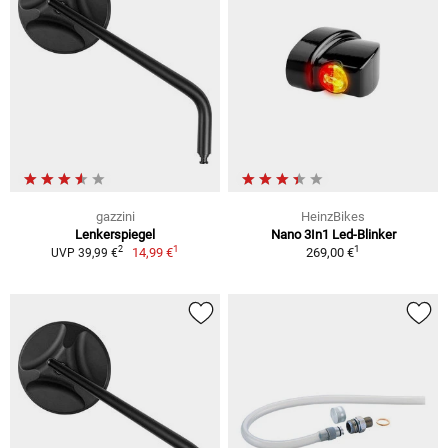
gazzini
HeinzBikes
Lenkerspiegel
Nano 3In1 Led-Blinker
1
1
2
14,99 €
269,00 €
UVP 39,99 €