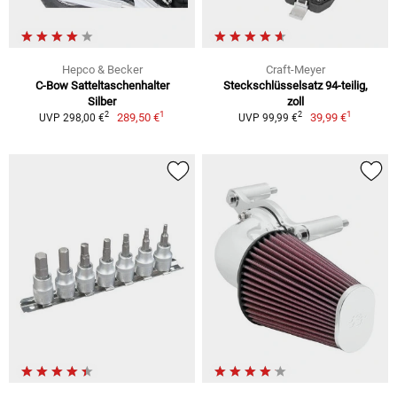
Hepco & Becker
Craft-Meyer
C-Bow Satteltaschenhalter
Steckschlüsselsatz 94-teilig,
Silber
zoll
1
1
2
2
289,50 €
39,99 €
UVP 298,00 €
UVP 99,99 €