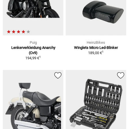
Puig
HeinzBikes
Lenkerverkleidung Anarchy
Winglets Micro Led-Blinker
1
(Cv9)
189,00 €
1
194,99 €