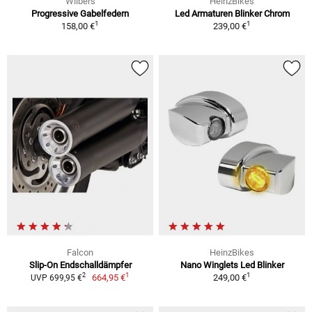
Wilbers
HeinzBikes
Progressive Gabelfedern
Led Armaturen Blinker Chrom
1
1
158,00 €
239,00 €
Falcon
HeinzBikes
Slip-On Endschalldämpfer
Nano Winglets Led Blinker
1
1
2
664,95 €
249,00 €
UVP 699,95 €