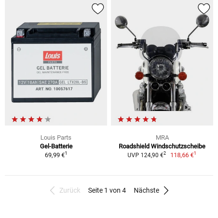
Louis Parts
MRA
Gel-Batterie
Roadshield Windschutzscheibe
1
1
2
69,99 €
118,66 €
UVP 124,90 €
Zurück
Seite 1 von 4
Nächste