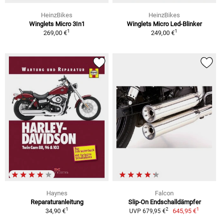
HeinzBikes
HeinzBikes
Winglets Micro 3In1
Winglets Micro Led-Blinker
1
1
269,00 €
249,00 €
Haynes
Falcon
Reparaturanleitung
Slip-On Endschalldämpfer
1
1
2
34,90 €
645,95 €
UVP 679,95 €