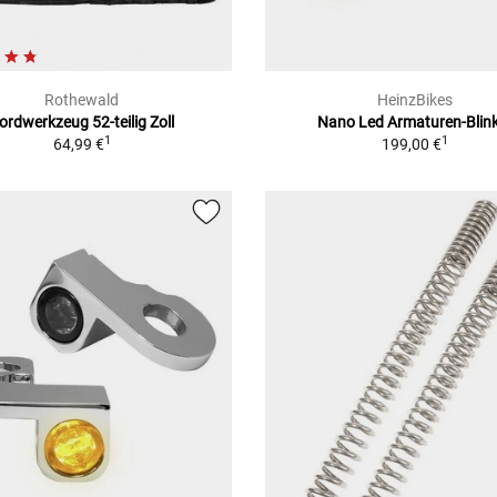
Rothewald
HeinzBikes
ordwerkzeug 52-teilig Zoll
Nano Led Armaturen-Blin
1
1
64,99 €
199,00 €