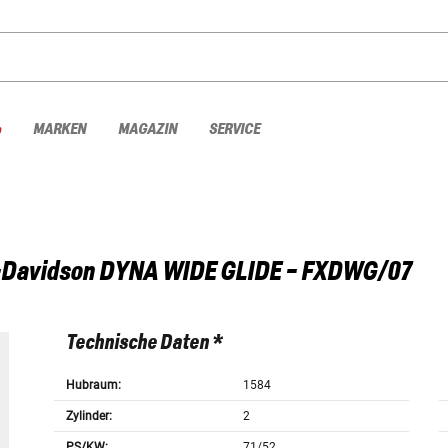
%
MARKEN
MAGAZIN
SERVICE
-Davidson
DYNA WIDE GLIDE - FXDWG/07
Technische Daten *
Hubraum:
1584
Zylinder:
2
PS/KW:
71/52