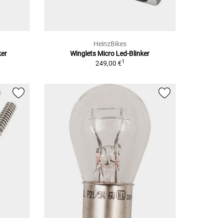
HeinzBikes
ker
Winglets Micro Led-Blinker
1
249,00 €