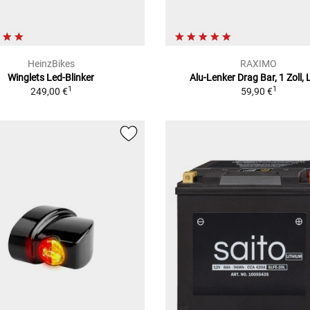
HeinzBikes
RAXIMO
Winglets Led-Blinker
Alu-Lenker Drag Bar, 1 Zoll,
1
1
249,00 €
59,90 €