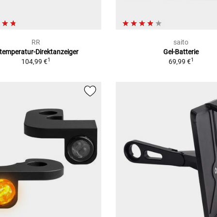
RR
saito
temperatur-Direktanzeiger
Gel-Batterie
1
1
104,99 €
69,99 €