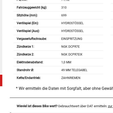
Fahrzeuggewicht (kg):
310
Sitzhöhe (mm):
699
Ventilspiel (Ein):
HYDROSTÖSSEL
Ventilspiel (Aus):
HYDROSTÖSSEL
Vergaserluftschraube:
EINSPRITZUNG
Zündkerze 1:
NGK DCPR7E
Zündkerze 2:
NGK DCPR7EIX
Elektrodenabstand:
1,0 MM
Standrohr Ø:
49 MM TELEGABEL
Kette/Endantrieb:
ZAHNRIEMEN
* Wir ermitteln die Daten mit Sorgfalt, aber ohne Gewä
Wieviel ist dieses Bike wert?
Gebrauchtwert über DAT ermitteln:
zu