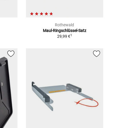
Rothewald
Maul-Ringschlüssel-Satz
1
29,99 €