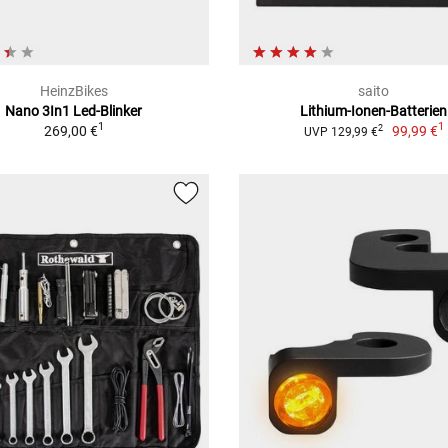
HeinzBikes
saito
Nano 3In1 Led-Blinker
Lithium-Ionen-Batterien
1
1
269,00 €
99,99 €
2
UVP 129,99 €