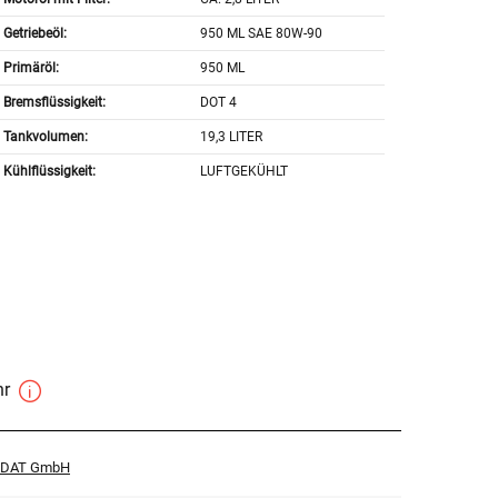
Getriebeöl:
950 ML SAE 80W-90
Primäröl:
950 ML
Bremsflüssigkeit:
DOT 4
Tankvolumen:
19,3 LITER
Kühlflüssigkeit:
LUFTGEKÜHLT
hr
r DAT GmbH