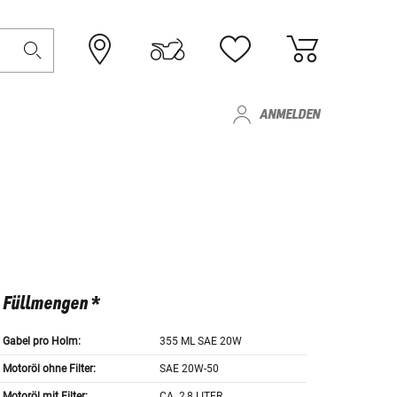
ANMELDEN
Füllmengen *
Gabel pro Holm:
355 ML SAE 20W
Motoröl ohne Filter:
SAE 20W-50
Motoröl mit Filter:
CA. 2,8 LITER