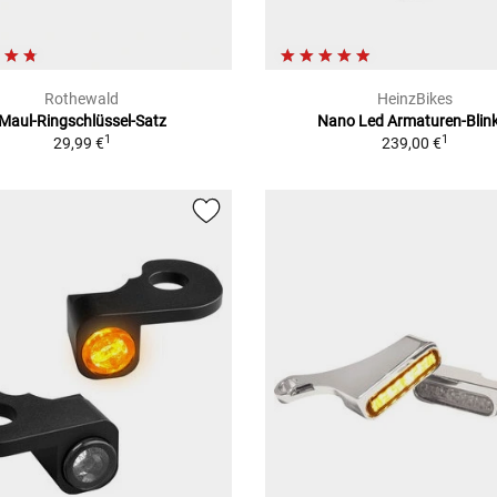
Rothewald
HeinzBikes
Maul-Ringschlüssel-Satz
Nano Led Armaturen-Blin
1
1
29,99 €
239,00 €