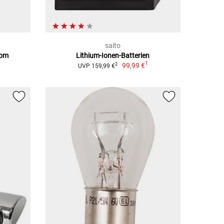
saito
rom
Lithium-Ionen-Batterien
1
99,99 €
2
UVP 159,99 €