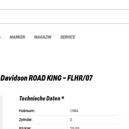
%
MARKEN
MAGAZIN
SERVICE
-Davidson
ROAD KING - FLHR/07
Technische Daten *
Hubraum:
1584
Zylinder:
2
PS/KW:
75/55