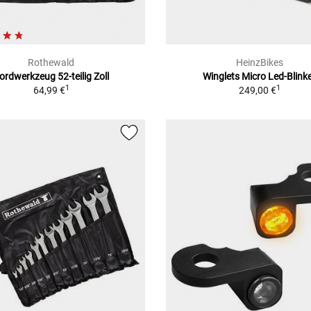
Rothewald
HeinzBikes
ordwerkzeug 52-teilig Zoll
Winglets Micro Led-Blink
1
1
64,99 €
249,00 €