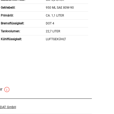
Getriebeöl:
950 ML SAE 80W-90
Primäröl:
CA. 1,1 LITER
Bremsflüssigkeit:
DOT 4
Tankvolumen:
22,7 LITER
Kühlflüssigkeit:
LUFTGEKÜHLT
hr
r DAT GmbH