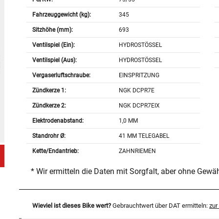
Fahrzeuggewicht (kg):
345
Sitzhöhe (mm):
693
Ventilspiel (Ein):
HYDROSTÖSSEL
Ventilspiel (Aus):
HYDROSTÖSSEL
Vergaserluftschraube:
EINSPRITZUNG
Zündkerze 1:
NGK DCPR7E
Zündkerze 2:
NGK DCPR7EIX
Elektrodenabstand:
1,0 MM
Standrohr Ø:
41 MM TELEGABEL
Kette/Endantrieb:
ZAHNRIEMEN
* Wir ermitteln die Daten mit Sorgfalt, aber ohne Gewä
Wieviel ist dieses Bike wert?
Gebrauchtwert über DAT ermitteln:
zu