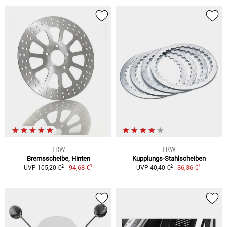
TRW
TRW
Bremsscheibe, Hinten
Kupplungs-Stahlscheiben
1
1
2
2
94,68 €
36,36 €
UVP 105,20 €
UVP 40,40 €