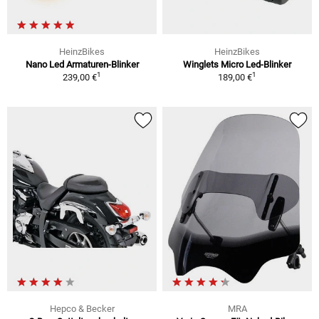
HeinzBikes
HeinzBikes
Nano Led Armaturen-Blinker
Winglets Micro Led-Blinker
1
1
239,00 €
189,00 €
Hepco & Becker
MRA