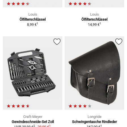
Louis
Louis
Ölfilterschlüssel
Ölfilterschlüssel
1
1
8,99 €
14,99 €
Craft-Meyer
Longride
Gewindeschneide-Set Zoll
Schwingentasche Rindleder
1
1
2
29,99 €
167,00 €
UVP 39,99 €