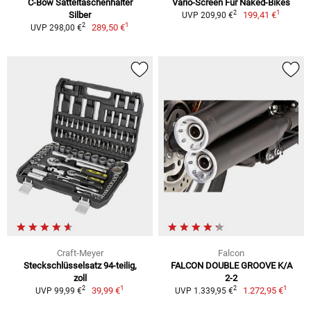
C-Bow Satteltaschenhalter
Vario-Screen Für Naked-Bikes
1
2
Silber
199,41 €
UVP 209,90 €
1
2
289,50 €
UVP 298,00 €
Craft-Meyer
Falcon
Steckschlüsselsatz 94-teilig,
FALCON DOUBLE GROOVE K/A
zoll
2-2
1
1
2
2
39,99 €
1.272,95 €
UVP 99,99 €
UVP 1.339,95 €