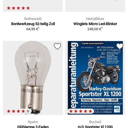
Rothewald
HeinzBikes
Bordwerkzeug 52-teilig Zoll
Winglets Micro Led-Blinker
1
1
64,99 €
249,00 €
Spahn
Bucheli
Glühlampe 2-Faden
H-D Sportster Xl 1200