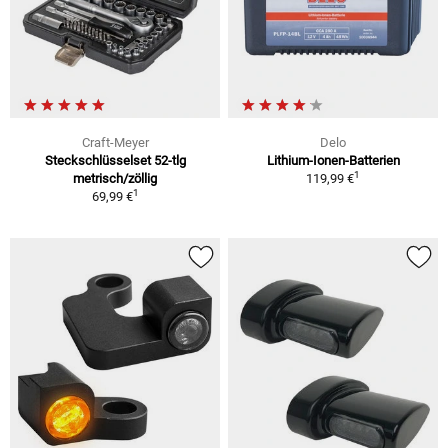
Craft-Meyer
Delo
Steckschlüsselset 52-tlg
Lithium-Ionen-Batterien
1
metrisch/zöllig
119,99 €
1
69,99 €