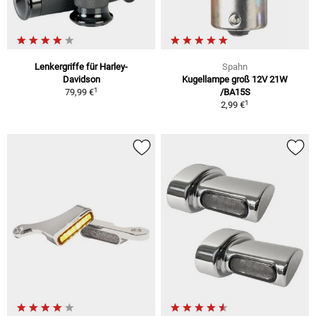
Lenkergriffe für Harley-
Spahn
Davidson
Kugellampe groß 12V 21W
1
79,99 €
/BA15S
1
2,99 €