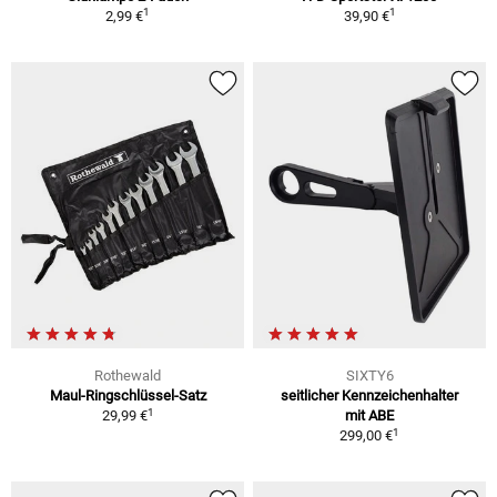
1
1
2,99 €
39,90 €
Rothewald
SIXTY6
Maul-Ringschlüssel-Satz
seitlicher Kennzeichenhalter
1
29,99 €
mit ABE
1
299,00 €