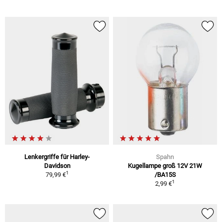
Lenkergriffe für Harley-
Spahn
Davidson
Kugellampe groß 12V 21W
1
79,99 €
/BA15S
1
2,99 €