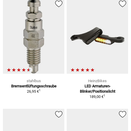
stahlbus
HeinzBikes
Bremsentlüftungsschraube
LED Armaturen-
1
26,95 €
Blinker/Positionslicht
1
189,00 €