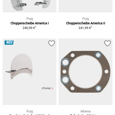
Puig
Puig
Chopperscheibe America I
Chopperscheibe America II
1
1
240,99 €
241,99 €
NEU
Puig
Athena