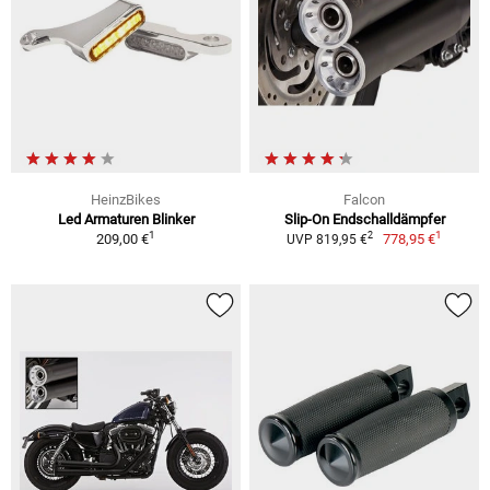
HeinzBikes
Falcon
Led Armaturen Blinker
Slip-On Endschalldämpfer
1
1
2
209,00 €
778,95 €
UVP 819,95 €