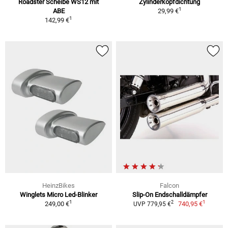
Roadster Scheibe WS12 mit
Zylinderkopfdichtung
1
ABE
29,99 €
1
142,99 €
HeinzBikes
Falcon
Winglets Micro Led-Blinker
Slip-On Endschalldämpfer
1
1
2
249,00 €
740,95 €
UVP 779,95 €