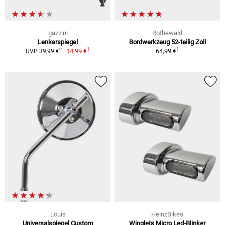
gazzini
Rothewald
Lenkerspiegel
Bordwerkzeug 52-teilig Zoll
1
1
2
14,99 €
64,99 €
UVP 39,99 €
Louis
HeinzBikes
Universalspiegel Custom
Winglets Micro Led-Blinker