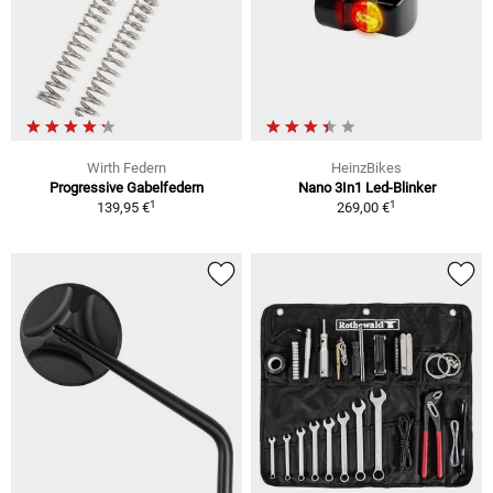
Wirth Federn
HeinzBikes
Progressive Gabelfedern
Nano 3In1 Led-Blinker
1
1
139,95 €
269,00 €