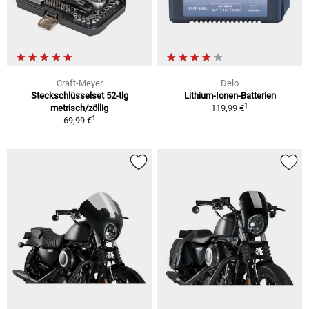
Craft-Meyer
Delo
Steckschlüsselset 52-tlg
Lithium-Ionen-Batterien
1
metrisch/zöllig
119,99 €
1
69,99 €