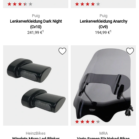
Puig
Puig
Lenkerverkleidung Dark Night
Lenkerverkleidung Anarchy
(Cv10)
(Cv9)
1
1
241,99 €
194,99 €
HeinzBikes
MRA
Winglets Micro Led-Blinker
Vario-Screen Für Naked-Bikes