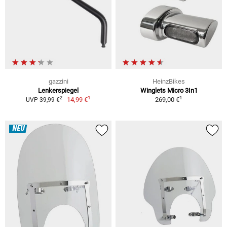
gazzini
HeinzBikes
Lenkerspiegel
Winglets Micro 3In1
1
1
2
14,99 €
269,00 €
UVP 39,99 €
NEU