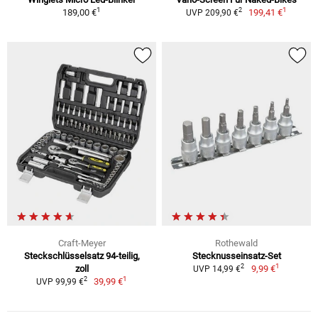
1
1
2
189,00 €
199,41 €
UVP 209,90 €
Craft-Meyer
Rothewald
Steckschlüsselsatz 94-teilig,
Stecknusseinsatz-Set
1
2
zoll
9,99 €
UVP 14,99 €
1
2
39,99 €
UVP 99,99 €