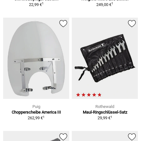
1
1
22,99 €
249,00 €
Puig
Rothewald
Chopperscheibe America III
Maul-Ringschlüssel-Satz
1
1
262,99 €
29,99 €