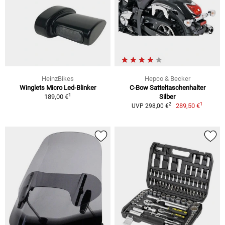
HeinzBikes
Hepco & Becker
Winglets Micro Led-Blinker
C-Bow Satteltaschenhalter
1
189,00 €
Silber
1
2
289,50 €
UVP 298,00 €