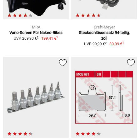
MRA
Craft-Meyer
Vario-Screen Für Naked-Bikes
Steckschlüsselsatz 94-teilig,
1
2
199,41 €
zoll
UVP 209,90 €
1
2
39,99 €
UVP 99,99 €