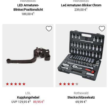
HeinzBikes
HeinzBikes
LED Armaturen-
Led Armaturen Blinker Chrom
1
Blinker/Positionslicht
239,00 €
1
189,00 €
LSL
Rothewald
Kupplungshebel
Steckschlüsselsatz
1
1
2
89,95 €
69,99 €
UVP 129,95 €