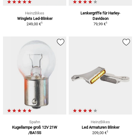
HeinzBikes
Lenkergriffe für Harley-
Winglets Led-Blinker
Davidson
1
1
249,00 €
79,99 €
Spahn
HeinzBikes
Kugellampe groß 12V 21W
Led Armaturen Blinker
1
/BA15S
209,00 €