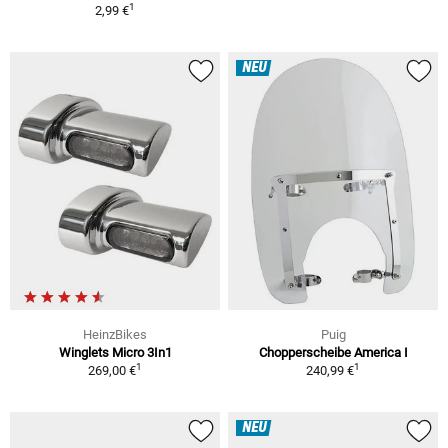
1
2,99 €
NEU
HeinzBikes
Puig
Winglets Micro 3In1
Chopperscheibe America I
1
1
269,00 €
240,99 €
NEU