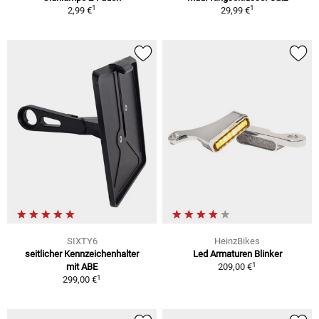
1
1
2,99 €
29,99 €
SIXTY6
HeinzBikes
seitlicher Kennzeichenhalter
Led Armaturen Blinker
1
mit ABE
209,00 €
1
299,00 €