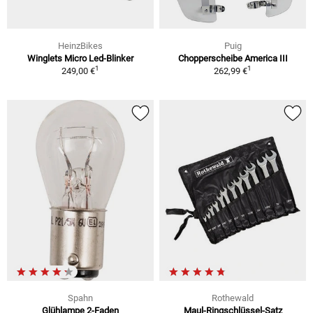
HeinzBikes
Puig
Winglets Micro Led-Blinker
Chopperscheibe America III
1
1
249,00 €
262,99 €
Spahn
Rothewald
Glühlampe 2-Faden
Maul-Ringschlüssel-Satz