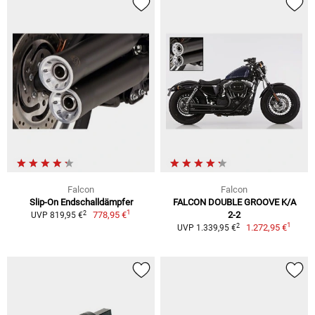
Falcon
Falcon
Slip-On Endschalldämpfer
FALCON DOUBLE GROOVE K/A
1
2
778,95 €
2-2
UVP 819,95 €
1
2
1.272,95 €
UVP 1.339,95 €