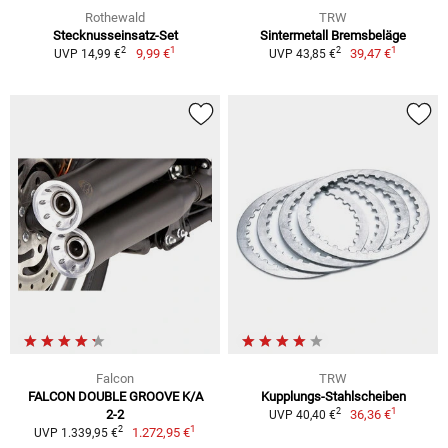
Rothewald
TRW
Stecknusseinsatz-Set
Sintermetall Bremsbeläge
1
1
2
2
9,99 €
39,47 €
UVP 14,99 €
UVP 43,85 €
Falcon
TRW
FALCON DOUBLE GROOVE K/A
Kupplungs-Stahlscheiben
1
2
2-2
36,36 €
UVP 40,40 €
1
2
1.272,95 €
UVP 1.339,95 €