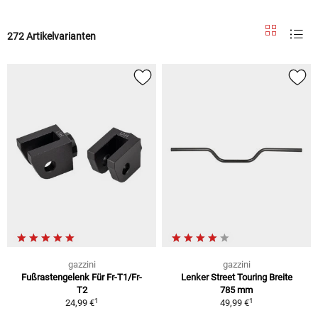
272 Artikelvarianten
gazzini
gazzini
Fußrastengelenk Für Fr-T1/Fr-
Lenker Street Touring Breite
T2
785 mm
1
1
24,99 €
49,99 €