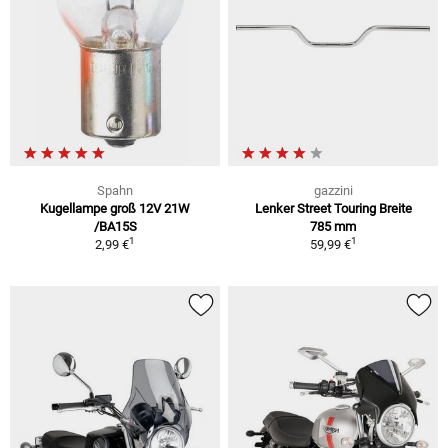
Spahn
gazzini
Kugellampe groß 12V 21W
Lenker Street Touring Breite
/BA15S
785 mm
1
1
2,99 €
59,99 €