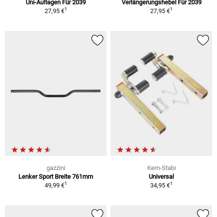
Uni-Auflagen Für 2039
Verlängerungshebel Für 2039
1
1
27,95 €
27,95 €
gazzini
Kern-Stabi
Lenker Sport Breite 761mm
Universal
1
1
49,99 €
34,95 €