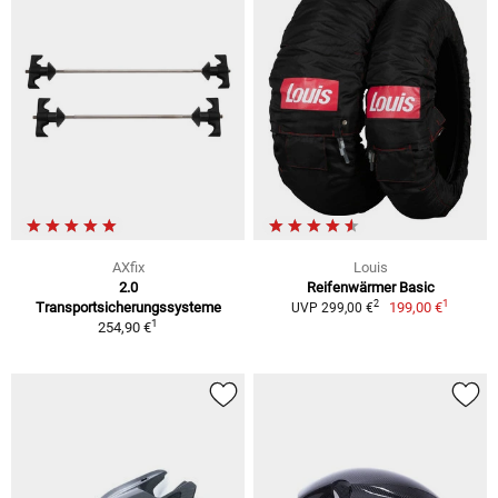
AXfix
Louis
2.0
Reifenwärmer Basic
1
2
Transportsicherungssysteme
199,00 €
UVP 299,00 €
1
254,90 €