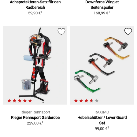
Achsprotektoren-Satz für den
Downforce Winglet
Radbereich
Seitenspoiler
1
1
59,90 €
168,99 €
Rieger Rennsport
RAXIMO
Rieger Rennsport Garderobe
Hebelschützer / Lever Guard
1
229,00 €
Set
1
99,00 €