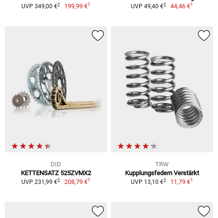
1
1
2
2
199,99 €
44,46 €
UVP 349,00 €
UVP 49,40 €
DID
TRW
KETTENSATZ 525ZVMX2
Kupplungsfedern Verstärkt
1
1
2
2
208,79 €
11,79 €
UVP 231,99 €
UVP 13,10 €