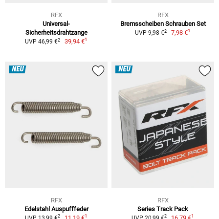
RFX
RFX
Universal-
Bremsscheiben Schrauben Set
1
2
Sicherheitsdrahtzange
7,98 €
UVP 9,98 €
1
2
39,94 €
UVP 46,99 €
NEU
NEU
RFX
RFX
Edelstahl Auspufffeder
Series Track Pack
1
1
2
2
11,19 €
16,79 €
UVP 13,99 €
UVP 20,99 €