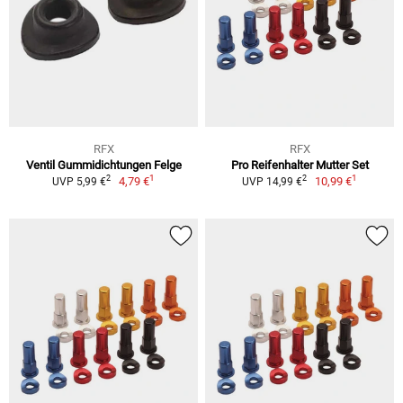
RFX
RFX
Ventil Gummidichtungen Felge
Pro Reifenhalter Mutter Set
1
1
2
2
4,79 €
10,99 €
UVP 5,99 €
UVP 14,99 €