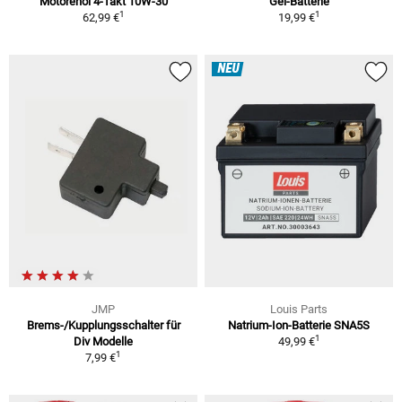
Motorenöl 4-Takt 10W-30
Gel-Batterie
1
1
62,99 €
19,99 €
NEU
JMP
Louis Parts
Brems-/Kupplungsschalter für
Natrium-Ion-Batterie SNA5S
1
Div Modelle
49,99 €
1
7,99 €