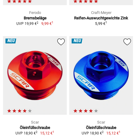
Ferodo
Craft-Meyer
Bremsbeläge
Reifen-Auswuchtgewichte Zink
1
1
2
9,99 €
5,99 €
UVP 19,99 €
NEU
NEU
Scar
Scar
Öleinfüllschraube
Öleinfüllschraube
1
1
2
2
15,12 €
15,12 €
UVP 18,90 €
UVP 18,90 €