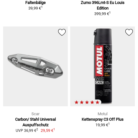
Faltenbälge
Zumo 396Lmt-S Eu Louis
1
39,99 €
Edition
1
399,99 €
Scar
Motul
Carbon/ Stahl Universal
Kettenspray C3 Off Plus
1
Auspuffschutz
19,99 €
1
2
29,59 €
UVP 36,99 €