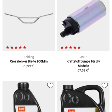
Fehling
JMP
Crosslenker Breite 900Mm
Kraftstoffpumpe für div.
1
79,99 €
Modelle
1
67,53 €