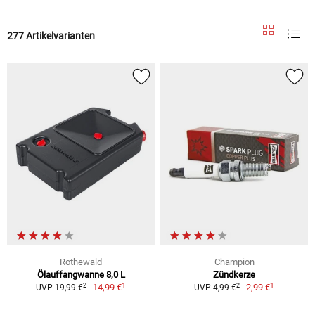
277 Artikelvarianten
Rothewald
Champion
Ölauffangwanne 8,0 L
Zündkerze
1
1
2
2
14,99 €
2,99 €
UVP 19,99 €
UVP 4,99 €