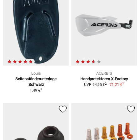
Louis
ACERBIS
Seitenständerunterlage
Handprotektoren X-Factory
1
2
Schwarz
71,21 €
UVP 94,95 €
1
1,49 €