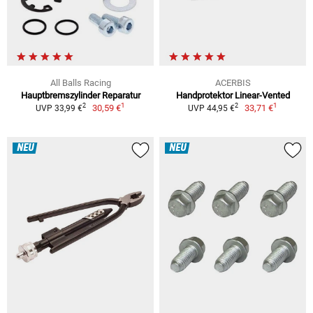
All Balls Racing
ACERBIS
Hauptbremszylinder Reparatur
Handprotektor Linear-Vented
1
1
2
2
30,59 €
33,71 €
UVP 33,99 €
UVP 44,95 €
NEU
NEU