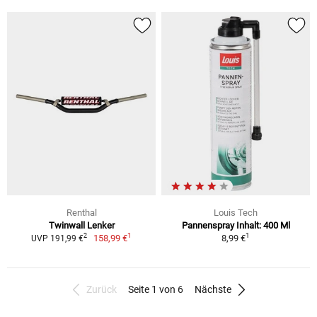
Renthal
Louis Tech
Twinwall Lenker
Pannenspray Inhalt: 400 Ml
1
1
2
158,99 €
8,99 €
UVP 191,99 €
Zurück
Seite 1 von 6
Nächste