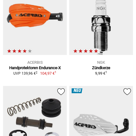
ACERBIS
NGK
Handprotektoren Endurance-X
Zündkerze
1
1
2
104,97 €
9,99 €
UVP 139,96 €
NEU