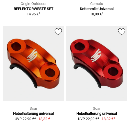
Origin-Outdoors
Cemoto
REFLEKTORWESTE SET
Kettenrolle Universal
1
1
14,95 €
18,99 €
Scar
Scar
Hebelhalterung universal
Hebelhalterung universal
1
1
2
2
18,32 €
18,32 €
UVP 22,90 €
UVP 22,90 €