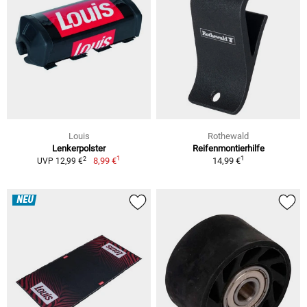
Louis
Rothewald
Lenkerpolster
Reifenmontierhilfe
1
1
2
8,99 €
14,99 €
UVP 12,99 €
NEU