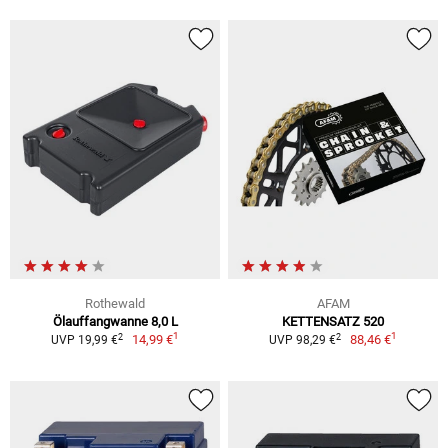
Rothewald
AFAM
Ölauffangwanne 8,0 L
KETTENSATZ 520
1
1
2
2
14,99 €
88,46 €
UVP 19,99 €
UVP 98,29 €