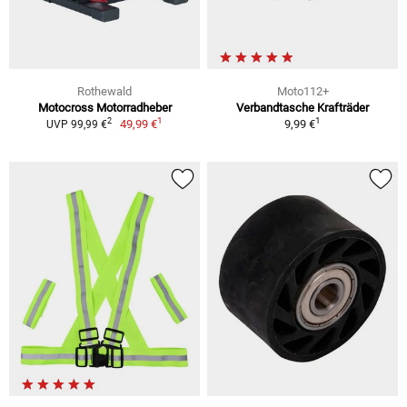
Rothewald
Moto112+
Motocross Motorradheber
Verbandtasche Krafträder
1
1
2
49,99 €
9,99 €
UVP 99,99 €