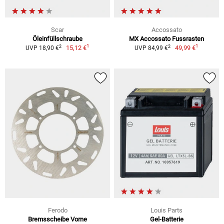
Scar
Accossato
Öleinfüllschraube
MX Accossato Fussrasten
1
1
2
2
15,12 €
49,99 €
UVP 18,90 €
UVP 84,99 €
Ferodo
Louis Parts
Bremsscheibe Vorne
Gel-Batterie