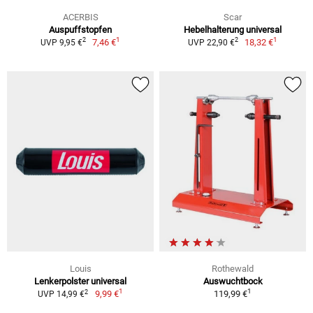
ACERBIS
Scar
Auspuffstopfen
Hebelhalterung universal
1
1
2
2
7,46 €
18,32 €
UVP 9,95 €
UVP 22,90 €
Louis
Rothewald
Lenkerpolster universal
Auswuchtbock
1
1
2
9,99 €
119,99 €
UVP 14,99 €