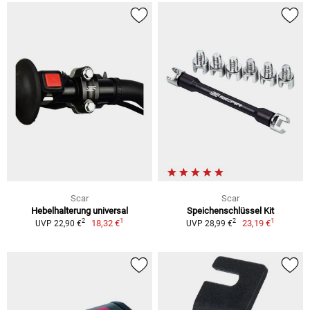
Scar
Scar
Hebelhalterung universal
Speichenschlüssel Kit
1
1
2
2
18,32 €
23,19 €
UVP 22,90 €
UVP 28,99 €