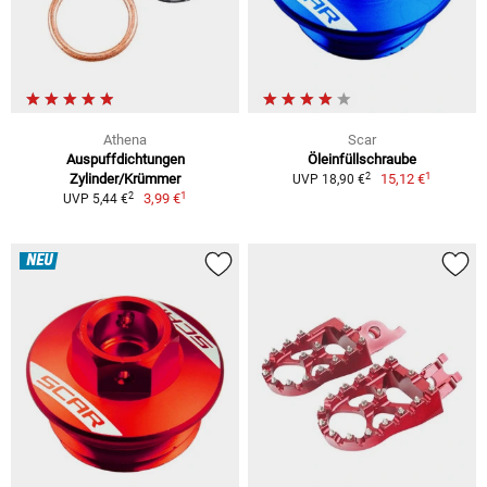
Athena
Scar
Auspuffdichtungen
Öleinfüllschraube
1
2
Zylinder/Krümmer
15,12 €
UVP 18,90 €
1
2
3,99 €
UVP 5,44 €
NEU