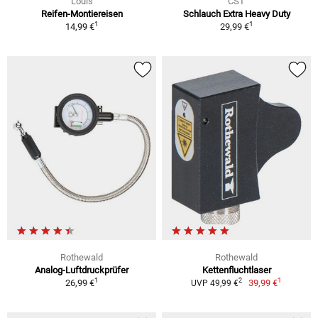
Louis
CST
Reifen-Montiereisen
Schlauch Extra Heavy Duty
1
1
14,99 €
29,99 €
Rothewald
Rothewald
Analog-Luftdruckprüfer
Kettenfluchtlaser
1
1
2
26,99 €
39,99 €
UVP 49,99 €