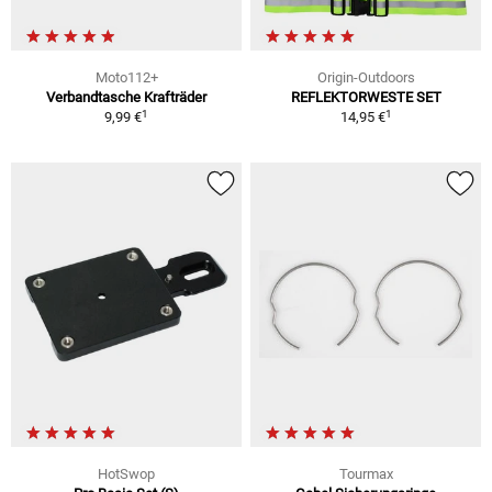
Moto112+
Origin-Outdoors
Verbandtasche Krafträder
REFLEKTORWESTE SET
1
1
9,99 €
14,95 €
HotSwop
Tourmax