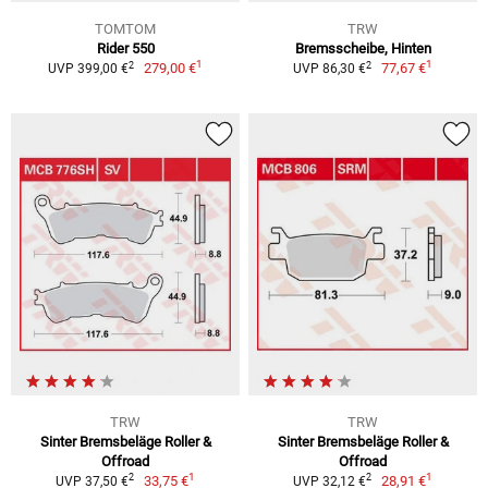
TOMTOM
TRW
Rider 550
Bremsscheibe, Hinten
1
1
2
2
279,00 €
77,67 €
UVP 399,00 €
UVP 86,30 €
TRW
TRW
Sinter Bremsbeläge Roller &
Sinter Bremsbeläge Roller &
Offroad
Offroad
1
1
2
2
33,75 €
28,91 €
UVP 37,50 €
UVP 32,12 €