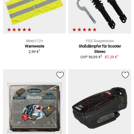
Moto112+
YSS Suspension
Warnweste
Stoßdämpfer für Scooter
1
2,99 €
Stereo
1
2
87,29 €
UVP 96,99 €