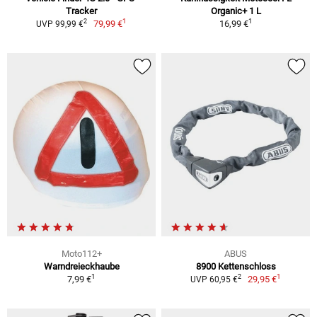
Tracker
Organic+ 1 L
1
1
2
79,99 €
16,99 €
UVP 99,99 €
Moto112+
ABUS
Warndreieckhaube
8900 Kettenschloss
1
1
2
7,99 €
29,95 €
UVP 60,95 €