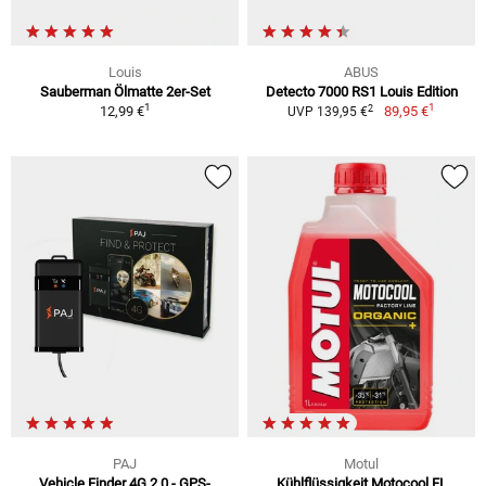
Louis
ABUS
Sauberman Ölmatte 2er-Set
Detecto 7000 RS1 Louis Edition
1
1
2
12,99 €
89,95 €
UVP 139,95 €
PAJ
Motul
Vehicle Finder 4G 2.0 - GPS-
Kühlflüssigkeit Motocool FL