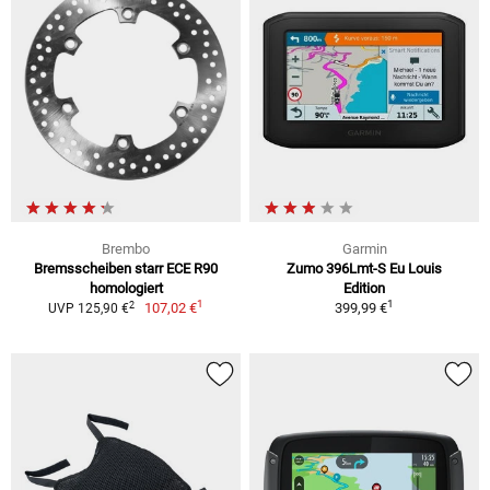
Brembo
Garmin
Bremsscheiben starr ECE R90
Zumo 396Lmt-S Eu Louis
homologiert
Edition
1
1
2
107,02 €
399,99 €
UVP 125,90 €