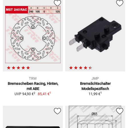
TRW
JMP
Bremsscheiben Racing, Hinten,
Bremslichtschalter
mit ABE
Modellspezifisch
1
1
2
85,41 €
11,99 €
UVP 94,90 €