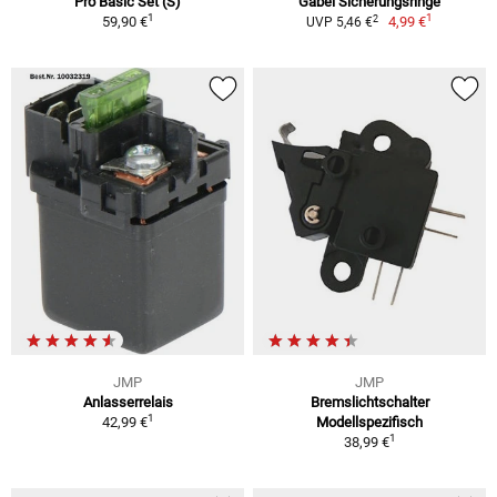
Pro Basic Set (S)
Gabel Sicherungsringe
1
1
2
59,90 €
4,99 €
UVP 5,46 €
JMP
JMP
Anlasserrelais
Bremslichtschalter
1
42,99 €
Modellspezifisch
1
38,99 €