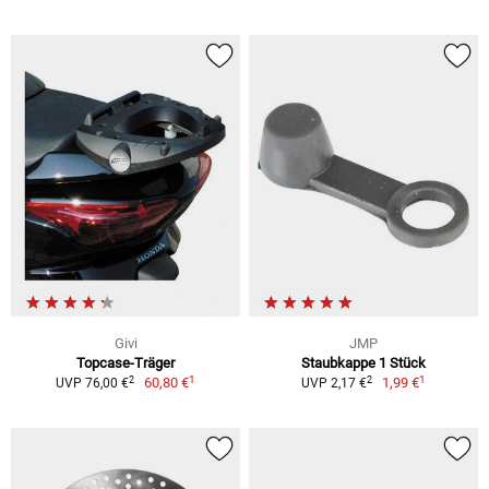
Givi
JMP
Topcase-Träger
Staubkappe 1 Stück
1
1
2
2
60,80 €
1,99 €
UVP 76,00 €
UVP 2,17 €