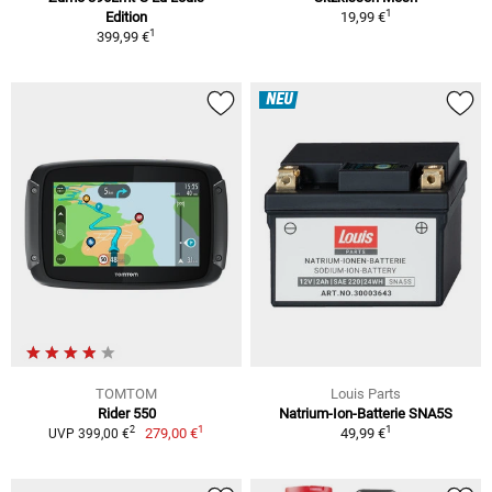
1
Edition
19,99 €
1
399,99 €
NEU
TOMTOM
Louis Parts
Rider 550
Natrium-Ion-Batterie SNA5S
1
1
2
279,00 €
49,99 €
UVP 399,00 €