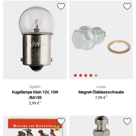
Spahn
Louis
Kugellampe klein 12V, 10W
Magnet-Ölablassschraube
1
/BA15S
7,99 €
1
2,99 €