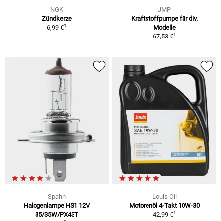
NGK
JMP
Zündkerze
Kraftstoffpumpe für div.
1
6,99 €
Modelle
1
67,53 €
Spahn
Louis Oil
Halogenlampe HS1 12V
Motorenöl 4-Takt 10W-30
1
35/35W/PX43T
42,99 €