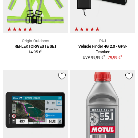
Origin-Outdoors
PAJ
REFLEKTORWESTE SET
Vehicle Finder 4G 2.0 - GPS-
1
14,95 €
Tracker
1
2
79,99 €
UVP 99,99 €