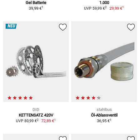
Gel Batterie
1.000
1
1
2
39,99 €
29,99 €
UVP 59,99 €
NEU
DID
stahlbus
KETTENSATZ 420V
Öl-Ablassventil
1
1
2
72,89 €
36,95 €
UVP 80,99 €