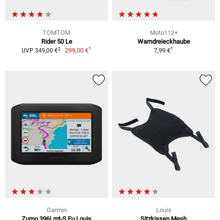
TOMTOM
Moto112+
Rider 50 Le
Warndreieckhaube
1
1
2
299,00 €
7,99 €
UVP 349,00 €
Garmin
Louis
Zumo 396Lmt-S Eu Louis
Sitzkissen Mesh