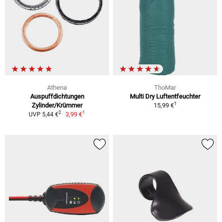
Athena
ThoMar
Auspuffdichtungen
Multi Dry Luftentfeuchter
1
Zylinder/Krümmer
15,99 €
1
2
3,99 €
UVP 5,44 €