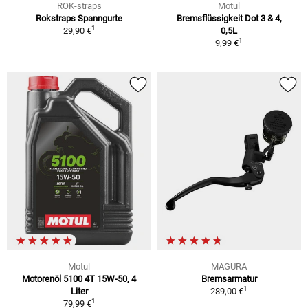
ROK-straps
Motul
Rokstraps Spanngurte
Bremsflüssigkeit Dot 3 & 4,
1
29,90 €
0,5L
1
9,99 €
Motul
MAGURA
Motorenöl 5100 4T 15W-50, 4
Bremsarmatur
1
Liter
289,00 €
1
79,99 €