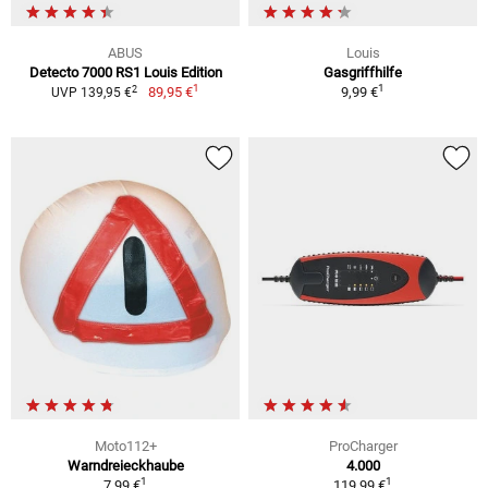
ABUS
Louis
Detecto 7000 RS1 Louis Edition
Gasgriffhilfe
1
1
2
89,95 €
9,99 €
UVP 139,95 €
Moto112+
ProCharger
Warndreieckhaube
4.000
1
1
7,99 €
119,99 €