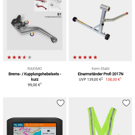
RAXIMO
Kern-Stabi
Brems- / Kupplungshebelsets -
Einarmständer Profi 2017N
1
2
kurz
138,00 €
UVP 139,00 €
1
99,00 €