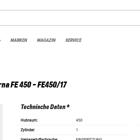
%
MARKEN
MAGAZIN
SERVICE
rna
FE 450 - FE450/17
Technische Daten *
Hubraum:
450
Zylinder:
1
Vergaserluftschraube:
EINSPRITZUNG