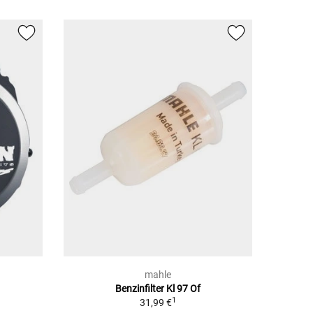
mahle
Benzinfilter Kl 97 Of
1
31,99 €