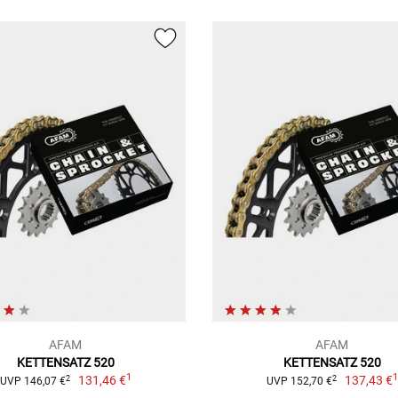
AFAM
AFAM
KETTENSATZ 520
KETTENSATZ 520
1
131,46 €
137,43 €
2
2
UVP 146,07 €
UVP 152,70 €