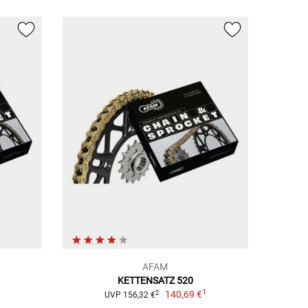
AFAM
KETTENSATZ 520
1
1
140,69 €
2
UVP 156,32 €