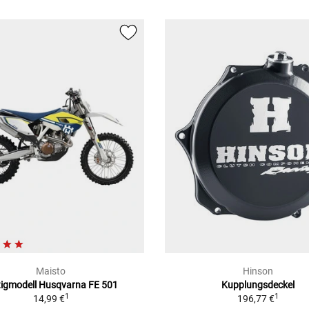
Maisto
Hinson
tigmodell Husqvarna FE 501
Kupplungsdeckel
1
1
14,99 €
196,77 €