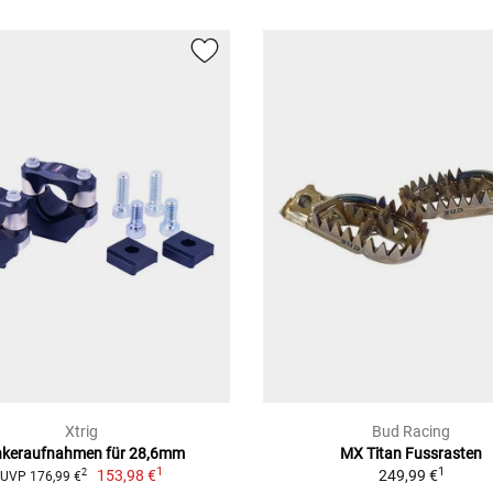
Xtrig
Bud Racing
nkeraufnahmen für 28,6mm
MX Titan Fussrasten
1
1
153,98 €
249,99 €
2
UVP 176,99 €