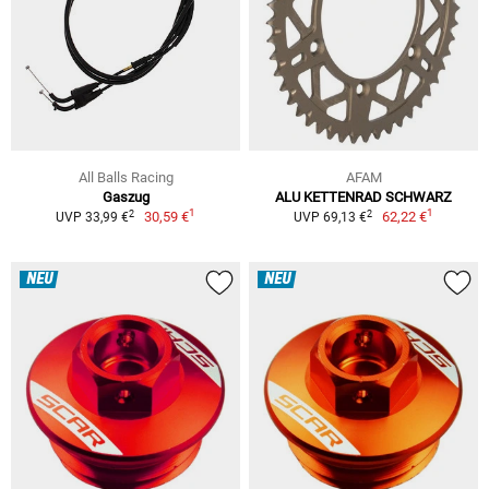
All Balls Racing
AFAM
Gaszug
ALU KETTENRAD SCHWARZ
1
1
2
2
30,59 €
62,22 €
UVP 33,99 €
UVP 69,13 €
NEU
NEU