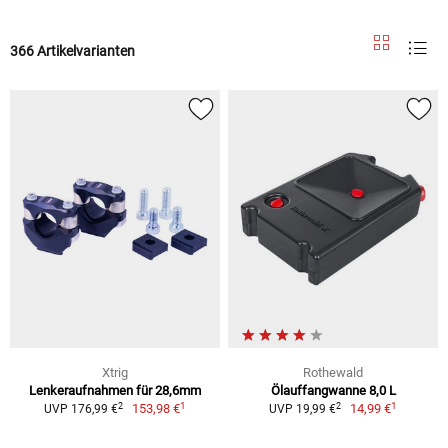
366 Artikelvarianten
Xtrig
Rothewald
Lenkeraufnahmen für 28,6mm
Ölauffangwanne 8,0 L
1
1
2
2
153,98 €
14,99 €
UVP 176,99 €
UVP 19,99 €