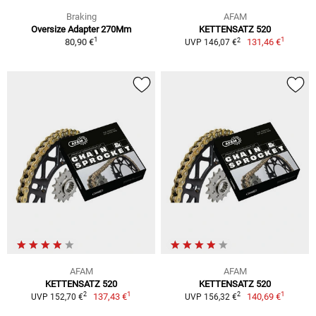
Braking
AFAM
Oversize Adapter 270Mm
KETTENSATZ 520
1
1
2
80,90 €
131,46 €
UVP 146,07 €
AFAM
AFAM
KETTENSATZ 520
KETTENSATZ 520
1
1
2
2
137,43 €
140,69 €
UVP 152,70 €
UVP 156,32 €