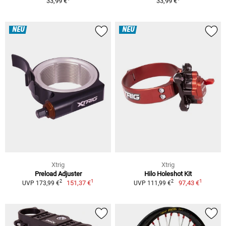
33,99 €
33,99 €
NEU
NEU
Xtrig
Xtrig
Preload Adjuster
Hilo Holeshot Kit
1
1
2
2
151,37 €
97,43 €
UVP 173,99 €
UVP 111,99 €