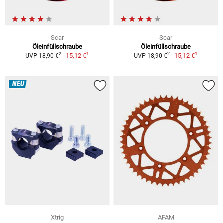
Scar
Scar
Öleinfüllschraube
Öleinfüllschraube
1
1
2
2
15,12 €
15,12 €
UVP 18,90 €
UVP 18,90 €
NEU
Xtrig
AFAM