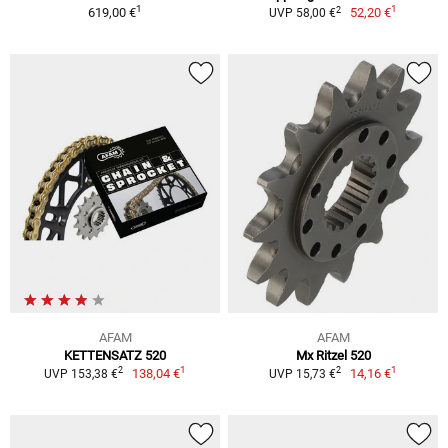
1
1
2
619,00 €
52,20 €
UVP 58,00 €
AFAM
AFAM
KETTENSATZ 520
Mx Ritzel 520
1
1
2
2
138,04 €
14,16 €
UVP 153,38 €
UVP 15,73 €