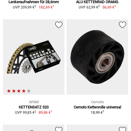
Lenkeraufnahmen für 28,6mm
ALU KETTENRAD ORANG.
1
1
2
2
182,69 €
56,69 €
UVP 209,99 €
UVP 62,99 €
AFAM
Cemoto
KETTENSATZ 520
Cemoto Kettenrolle universal
1
1
2
89,86 €
18,99 €
UVP 99,85 €