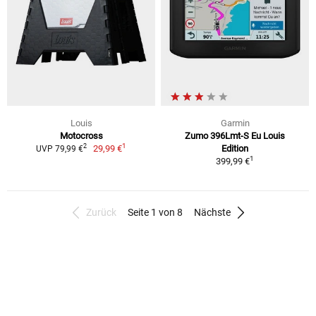
Louis
Garmin
Motocross
Zumo 396Lmt-S Eu Louis
1
2
29,99 €
Edition
UVP 79,99 €
1
399,99 €
Zurück
Seite 1 von 8
Nächste