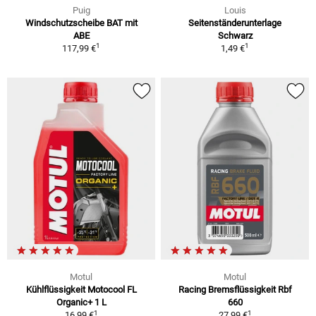
Puig
Louis
Windschutzscheibe BAT mit
Seitenständerunterlage
ABE
Schwarz
1
1
117,99 €
1,49 €
Motul
Motul
Kühlflüssigkeit Motocool FL
Racing Bremsflüssigkeit Rbf
Organic+ 1 L
660
1
1
16,99 €
27,99 €