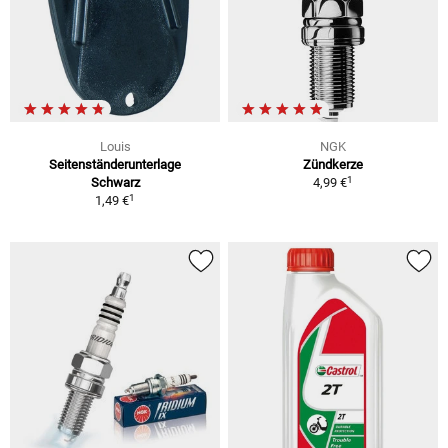
Louis
NGK
Seitenständerunterlage
Zündkerze
1
Schwarz
4,99 €
1
1,49 €