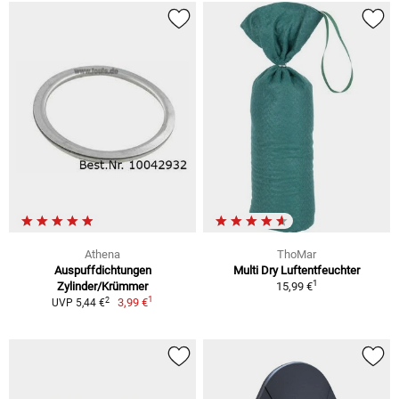
Athena
ThoMar
Auspuffdichtungen
Multi Dry Luftentfeuchter
1
Zylinder/Krümmer
15,99 €
1
2
3,99 €
UVP 5,44 €