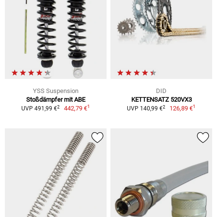
YSS Suspension
DID
Stoßdämpfer mit ABE
KETTENSATZ 520VX3
1
1
2
2
442,79 €
126,89 €
UVP 491,99 €
UVP 140,99 €