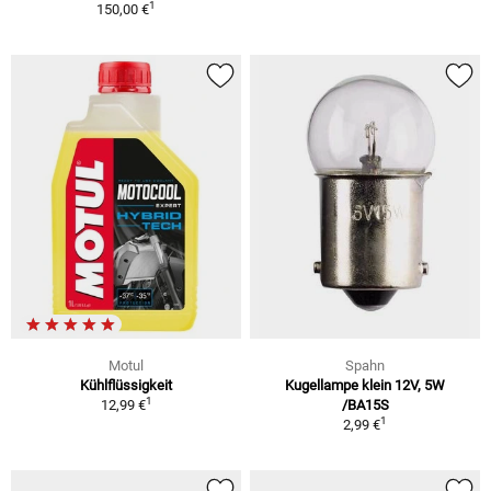
1
150,00 €
Motul
Spahn
Kühlflüssigkeit
Kugellampe klein 12V, 5W
1
12,99 €
/BA15S
1
2,99 €