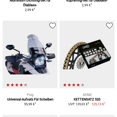
Aluminium Dichtring-Set für
Kupferring-Set für Ölablass-
1
Ölablass-
2,99 €
1
2,99 €
Puig
AFAM
Universal-Aufsatz Für Scheiben
KETTENSATZ 520
1
1
2
55,99 €
125,13 €
UVP 139,03 €