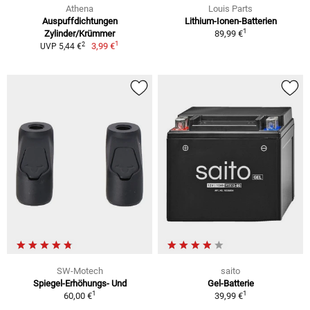
Athena
Louis Parts
Auspuffdichtungen
Lithium-Ionen-Batterien
1
Zylinder/Krümmer
89,99 €
1
2
3,99 €
UVP 5,44 €
SW-Motech
saito
Spiegel-Erhöhungs- Und
Gel-Batterie
1
1
60,00 €
39,99 €