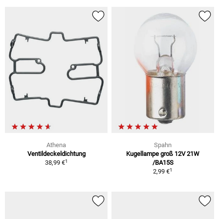
Athena
Spahn
Ventildeckeldichtung
Kugellampe groß 12V 21W
1
38,99 €
/BA15S
1
2,99 €