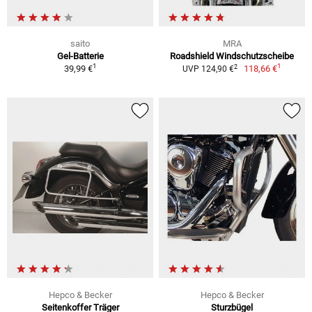
saito
MRA
Gel-Batterie
Roadshield Windschutzscheibe
1
1
2
39,99 €
118,66 €
UVP 124,90 €
Hepco & Becker
Hepco & Becker
Seitenkoffer Träger
Sturzbügel