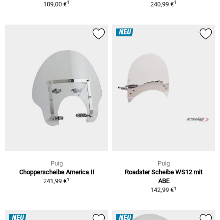
1
1
109,00 €
240,99 €
NEU
Puig
Puig
Chopperscheibe America II
Roadster Scheibe WS12 mit
1
241,99 €
ABE
1
142,99 €
NEU
NEU