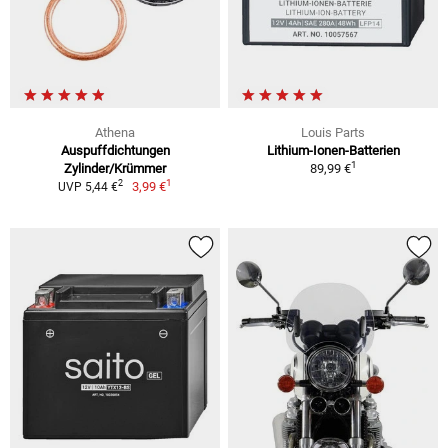
Athena
Louis Parts
Auspuffdichtungen
Lithium-Ionen-Batterien
1
Zylinder/Krümmer
89,99 €
1
2
3,99 €
UVP 5,44 €