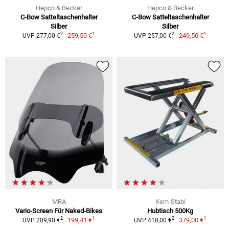
Hepco & Becker
Hepco & Becker
C-Bow Satteltaschenhalter
C-Bow Satteltaschenhalter
Silber
Silber
1
1
2
2
259,50 €
249,50 €
UVP 277,00 €
UVP 257,00 €
MRA
Kern-Stabi
Vario-Screen Für Naked-Bikes
Hubtisch 500Kg
1
1
2
2
199,41 €
379,00 €
UVP 209,90 €
UVP 418,00 €