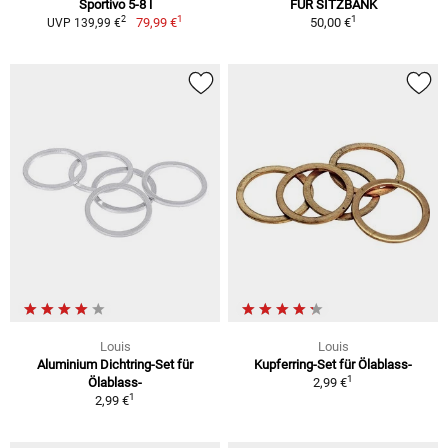
Sportivo 5-8 l
FÜR SITZBANK
1
1
2
79,99 €
50,00 €
UVP 139,99 €
Louis
Louis
Aluminium Dichtring-Set für
Kupferring-Set für Ölablass-
1
Ölablass-
2,99 €
1
2,99 €