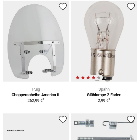
Puig
Spahn
Chopperscheibe America III
Glühlampe 2-Faden
1
1
262,99 €
2,99 €