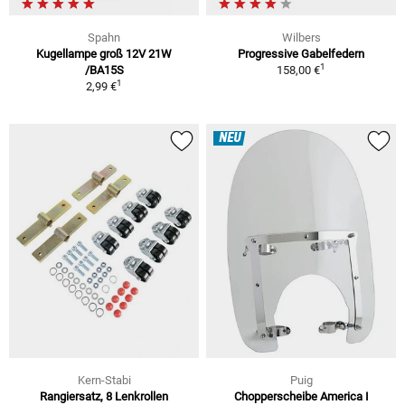
Spahn
Wilbers
Kugellampe groß 12V 21W
Progressive Gabelfedern
1
/BA15S
158,00 €
1
2,99 €
NEU
Kern-Stabi
Puig
Rangiersatz, 8 Lenkrollen
Chopperscheibe America I