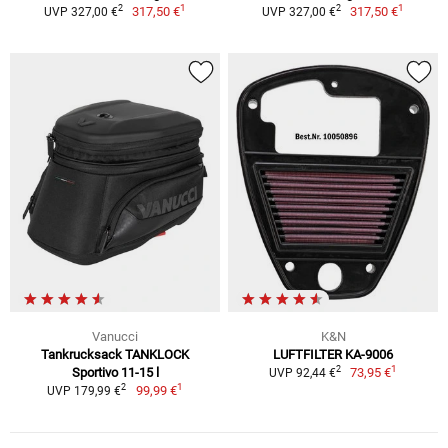
1
1
2
2
317,50 €
317,50 €
UVP 327,00 €
UVP 327,00 €
Vanucci
K&N
Tankrucksack TANKLOCK
LUFTFILTER KA-9006
1
2
Sportivo 11-15 l
73,95 €
UVP 92,44 €
1
2
99,99 €
UVP 179,99 €