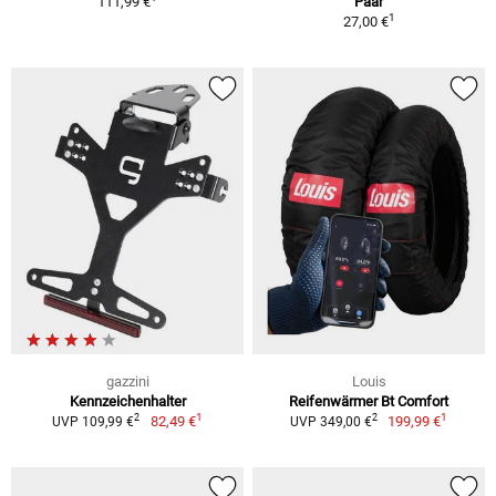
111,99 €
Paar
1
27,00 €
gazzini
Louis
Kennzeichenhalter
Reifenwärmer Bt Comfort
1
1
2
2
82,49 €
199,99 €
UVP 109,99 €
UVP 349,00 €