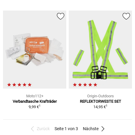
Moto112+
Origin-Outdoors
Verbandtasche Krafträder
REFLEKTORWESTE SET
1
1
9,99 €
14,95 €
Zurück
Seite 1 von 3
Nächste