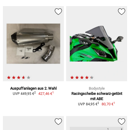
Auspuffanlagen aus 2. Wahl
Bodystyle
1
2
427,46 €
Racingscheibe schwarz-getönt
UVP 449,95 €
mit ABE
1
2
80,70 €
UVP 84,95 €