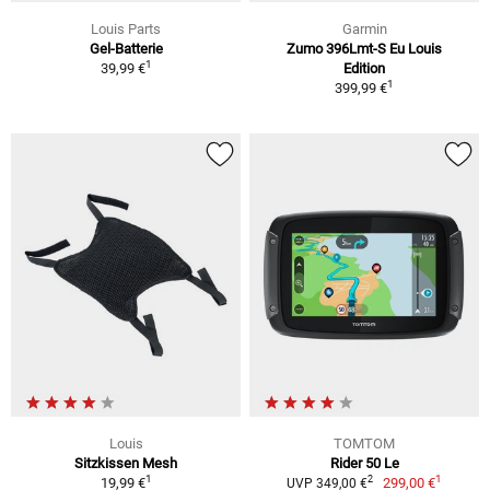
Louis Parts
Garmin
Gel-Batterie
Zumo 396Lmt-S Eu Louis
1
39,99 €
Edition
1
399,99 €
Louis
TOMTOM
Sitzkissen Mesh
Rider 50 Le
1
1
2
19,99 €
299,00 €
UVP 349,00 €