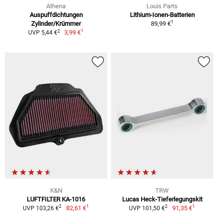
Athena
Louis Parts
Auspuffdichtungen
Lithium-Ionen-Batterien
1
Zylinder/Krümmer
89,99 €
1
2
3,99 €
UVP 5,44 €
K&N
TRW
LUFTFILTER KA-1016
Lucas Heck-Tieferlegungskit
1
1
2
2
82,61 €
91,35 €
UVP 103,26 €
UVP 101,50 €