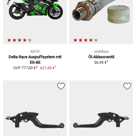
MIVV
stahlbus
Delta Race Auspuffsystem mit
Öl-Ablassventil
1
EG-BE
36,95 €
1
2
621,60 €
UVP 777,00 €