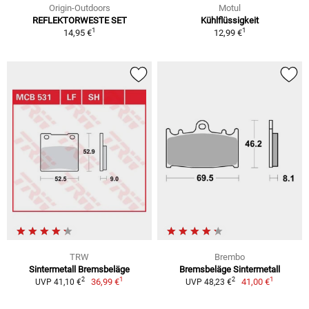
Origin-Outdoors
Motul
REFLEKTORWESTE SET
Kühlflüssigkeit
1
1
14,95 €
12,99 €
TRW
Brembo
Sintermetall Bremsbeläge
Bremsbeläge Sintermetall
1
1
2
2
36,99 €
41,00 €
UVP 41,10 €
UVP 48,23 €