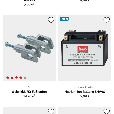
/BA15S
69,99 €
1
2,99 €
NEU
LSL
Louis Parts
Gelenkkit Für Fußrasten
Natrium-Ion-Batterie SNA9Q
1
1
34,95 €
79,99 €