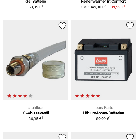
Gel Batterie
Reifenwärmer Bt Comfort
1
1
2
59,99 €
199,99 €
UVP 349,00 €
stahlbus
Louis Parts
Öl-Ablassventil
Lithium-Ionen-Batterien
1
1
36,95 €
89,99 €