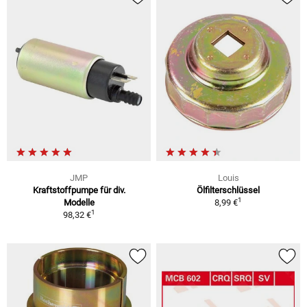
JMP
Louis
Kraftstoffpumpe für div.
Ölfilterschlüssel
1
Modelle
8,99 €
1
98,32 €