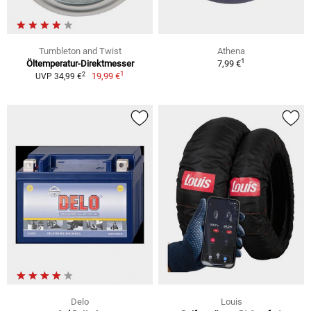
Tumbleton and Twist
Athena
1
Öltemperatur-Direktmesser
7,99 €
1
2
19,99 €
UVP 34,99 €
Delo
Louis