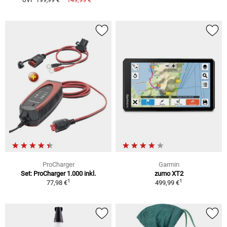
UVP 199,99 €
ProCharger
Garmin
Set: ProCharger 1.000 inkl.
zumo XT2
1
1
77,98 €
499,99 €