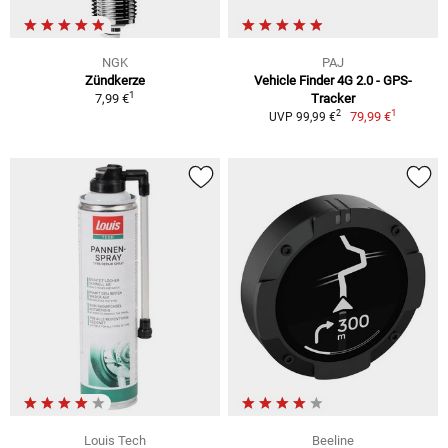
NGK
PAJ
Zündkerze
Vehicle Finder 4G 2.0 - GPS-
1
7,99 €
Tracker
1
2
79,99 €
UVP 99,99 €
Louis Tech
Beeline