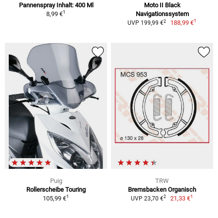
Pannenspray Inhalt: 400 Ml
Moto II Black
1
8,99 €
Navigationssystem
1
2
188,99 €
UVP 199,99 €
Puig
TRW
Rollerscheibe Touring
Bremsbacken Organisch
1
1
2
105,99 €
21,33 €
UVP 23,70 €