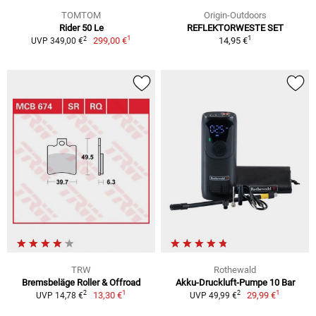
TOMTOM
Origin-Outdoors
Rider 50 Le
REFLEKTORWESTE SET
1
1
2
299,00 €
14,95 €
UVP 349,00 €
TRW
Rothewald
Bremsbeläge Roller & Offroad
Akku-Druckluft-Pumpe 10 Bar
1
1
2
2
13,30 €
29,99 €
UVP 14,78 €
UVP 49,99 €