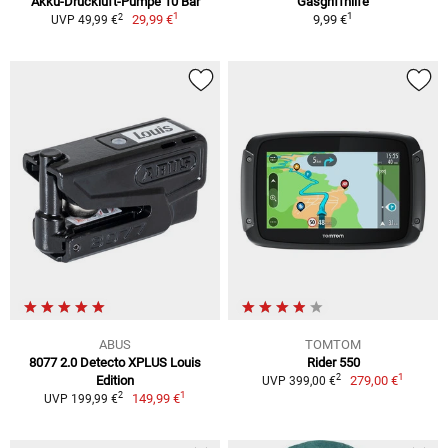
Akku-Druckluft-Pumpe 10 Bar
Gasgriffhilfe
1
1
2
29,99 €
9,99 €
UVP 49,99 €
ABUS
TOMTOM
8077 2.0 Detecto XPLUS Louis
Rider 550
1
2
Edition
279,00 €
UVP 399,00 €
1
2
149,99 €
UVP 199,99 €