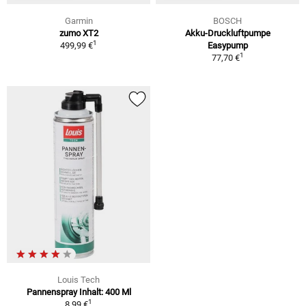
Garmin
BOSCH
zumo XT2
Akku-Druckluftpumpe
1
499,99 €
Easypump
1
77,70 €
Louis Tech
Pannenspray Inhalt: 400 Ml
1
8,99 €