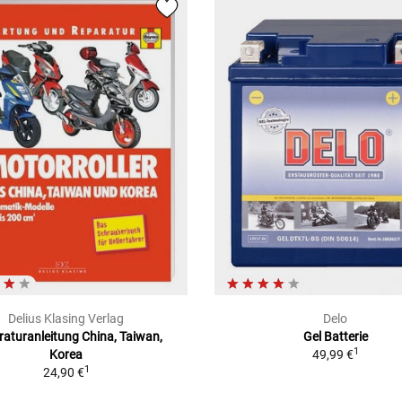
Delius Klasing Verlag
Delo
aturanleitung China, Taiwan,
Gel Batterie
1
Korea
49,99 €
1
24,90 €