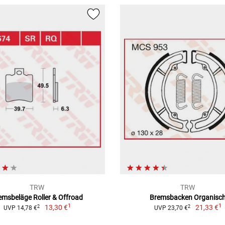
TRW
TRW
emsbeläge Roller & Offroad
Bremsbacken Organisc
1
1
13,30 €
21,33 €
2
2
UVP 14,78 €
UVP 23,70 €