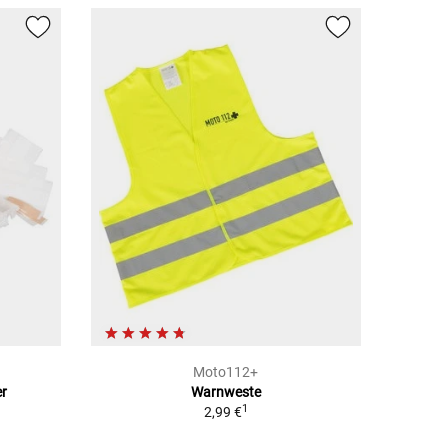
Moto112+
er
Warnweste
1
2,99 €