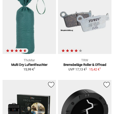
ThoMar
TRW
Multi Dry Luftentfeuchter
Bremsbeläge Roller & Offroad
1
1
2
15,99 €
15,42 €
UVP 17,13 €