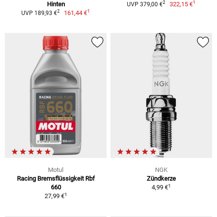
1
2
Hinten
322,15 €
UVP 379,00 €
1
2
161,44 €
UVP 189,93 €
Motul
NGK
Racing Bremsflüssigkeit Rbf
Zündkerze
1
660
4,99 €
1
27,99 €