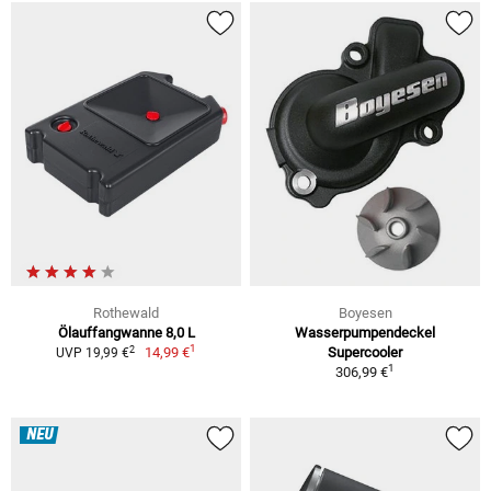
Rothewald
Boyesen
Ölauffangwanne 8,0 L
Wasserpumpendeckel
1
2
14,99 €
Supercooler
UVP 19,99 €
1
306,99 €
NEU