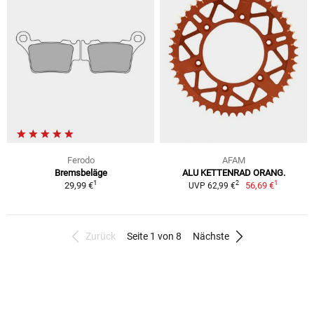
Ferodo
AFAM
Bremsbeläge
ALU KETTENRAD ORANG.
1
1
2
29,99 €
56,69 €
UVP 62,99 €
Zurück
Seite 1 von 8
Nächste