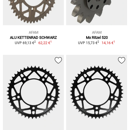
AFAM
AFAM
ALU KETTENRAD SCHWARZ
Mx Ritzel 520
1
1
2
2
62,22 €
14,16 €
UVP 69,13 €
UVP 15,73 €