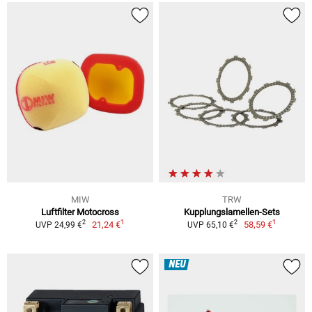
MIW
TRW
Luftfilter Motocross
Kupplungslamellen-Sets
1
1
2
2
21,24 €
58,59 €
UVP 24,99 €
UVP 65,10 €
NEU