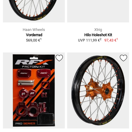
Haan Wheels
Xtrig
Vorderrad
Hilo Holeshot Kit
1
1
2
569,00 €
97,43 €
UVP 111,99 €