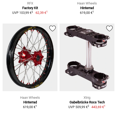
RFX
Haan Wheels
Factory Kit
Hinterrad
1
1
2
62,39 €
619,00 €
UVP 103,99 €
Haan Wheels
Xtrig
Hinterrad
Gabelbrücke Rocs Tech
1
1
2
619,00 €
443,69 €
UVP 509,99 €