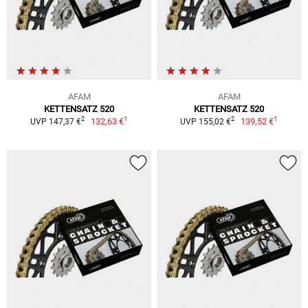
AFAM
AFAM
KETTENSATZ 520
KETTENSATZ 520
1
1
2
2
132,63 €
139,52 €
UVP 147,37 €
UVP 155,02 €