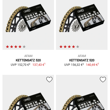
AFAM
AFAM
KETTENSATZ 520
KETTENSATZ 520
1
1
2
2
137,43 €
140,69 €
UVP 152,70 €
UVP 156,32 €