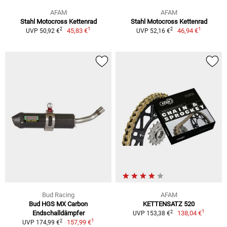
AFAM
AFAM
Stahl Motocross Kettenrad
Stahl Motocross Kettenrad
1
1
2
2
45,83 €
46,94 €
UVP 50,92 €
UVP 52,16 €
Bud Racing
AFAM
Bud HGS MX Carbon
KETTENSATZ 520
1
2
Endschalldämpfer
138,04 €
UVP 153,38 €
1
2
157,99 €
UVP 174,99 €