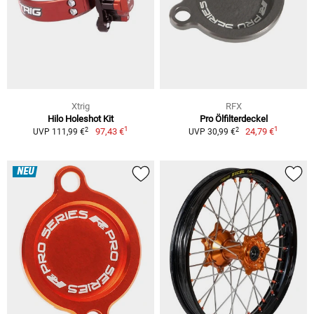
Xtrig
RFX
Hilo Holeshot Kit
Pro Ölfilterdeckel
1
1
2
2
97,43 €
24,79 €
UVP 111,99 €
UVP 30,99 €
NEU