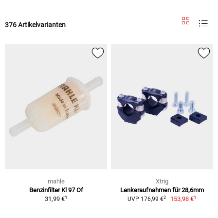
376 Artikelvarianten
mahle
Xtrig
Benzinfilter Kl 97 Of
Lenkeraufnahmen für 28,6mm
1
1
2
31,99 €
153,98 €
UVP 176,99 €