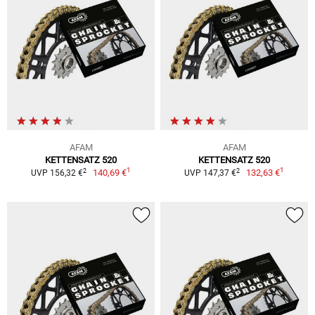
AFAM
AFAM
KETTENSATZ 520
KETTENSATZ 520
1
1
2
2
140,69 €
132,63 €
UVP 156,32 €
UVP 147,37 €