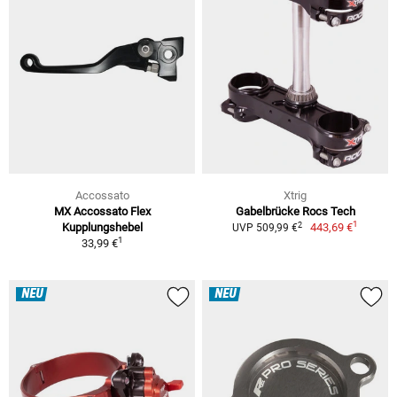
Accossato
Xtrig
MX Accossato Flex
Gabelbrücke Rocs Tech
1
2
Kupplungshebel
443,69 €
UVP 509,99 €
1
33,99 €
NEU
NEU