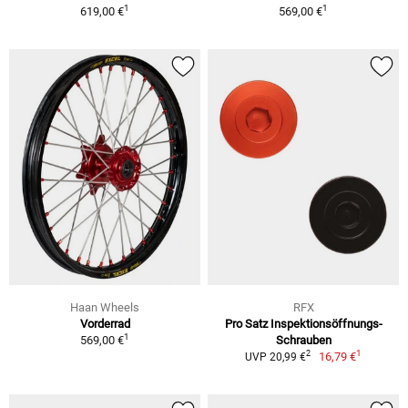
1
1
619,00 €
569,00 €
Haan Wheels
RFX
Vorderrad
Pro Satz Inspektionsöffnungs-
1
569,00 €
Schrauben
1
2
16,79 €
UVP 20,99 €