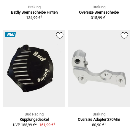
Braking
Braking
Batfly Bremsscheibe Hinten
Oversize Bremsscheibe
1
1
134,99 €
315,99 €
NEU
Bud Racing
Braking
Kupplungsdeckel
Oversize Adapter 270Mm
1
1
2
161,99 €
80,90 €
UVP 188,99 €