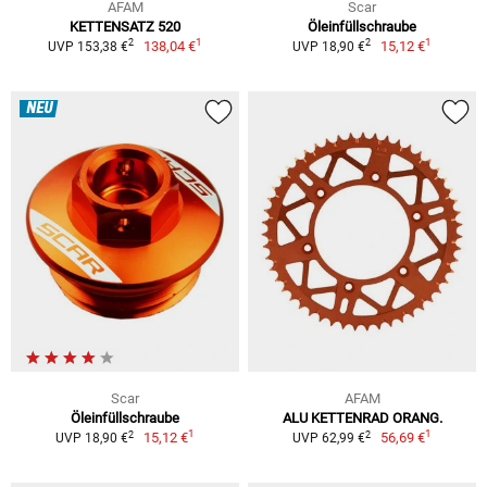
AFAM
Scar
KETTENSATZ 520
Öleinfüllschraube
1
1
2
2
138,04 €
15,12 €
UVP 153,38 €
UVP 18,90 €
NEU
Scar
AFAM
Öleinfüllschraube
ALU KETTENRAD ORANG.
1
1
2
2
15,12 €
56,69 €
UVP 18,90 €
UVP 62,99 €