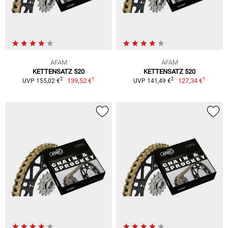
AFAM
AFAM
KETTENSATZ 520
KETTENSATZ 520
1
1
2
2
139,52 €
127,34 €
UVP 155,02 €
UVP 141,49 €