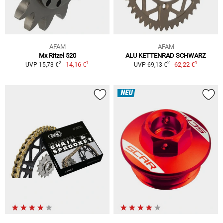
AFAM
AFAM
Mx Ritzel 520
ALU KETTENRAD SCHWARZ
1
1
2
2
14,16 €
62,22 €
UVP 15,73 €
UVP 69,13 €
NEU