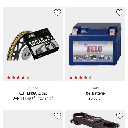
AFAM
Delo
KETTENSATZ 520
Gel Batterie
1
1
2
127,34 €
39,99 €
UVP 141,49 €