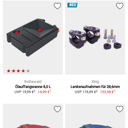
NEU
Rothewald
Xtrig
Ölauffangwanne 8,0 L
Lenkeraufnahmen für 28,6mm
1
1
2
2
14,99 €
153,98 €
UVP 19,99 €
UVP 176,99 €