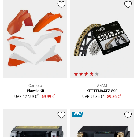
Cemoto
AFAM
Plastik Kit
KETTENSATZ 520
1
1
2
2
69,99 €
89,86 €
UVP 127,99 €
UVP 99,85 €
NEU