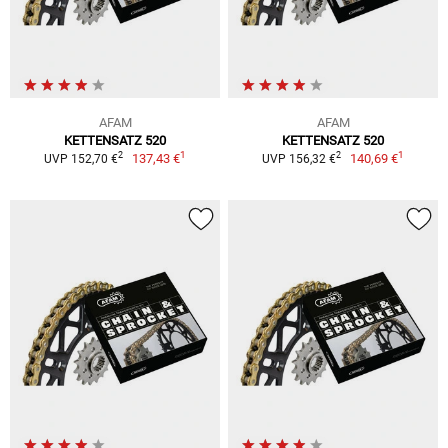
AFAM
AFAM
KETTENSATZ 520
KETTENSATZ 520
1
1
2
2
137,43 €
140,69 €
UVP 152,70 €
UVP 156,32 €