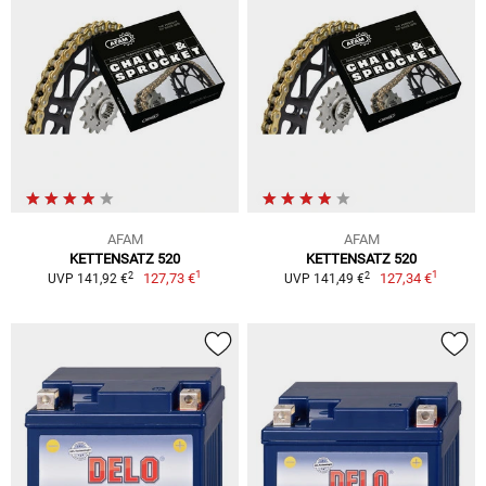
AFAM
AFAM
KETTENSATZ 520
KETTENSATZ 520
1
1
2
2
127,73 €
127,34 €
UVP 141,92 €
UVP 141,49 €