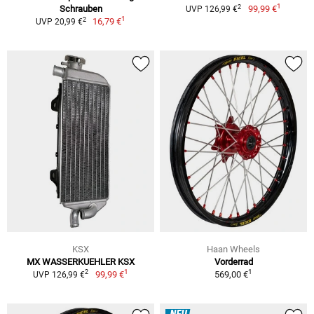
1
2
Schrauben
99,99 €
UVP 126,99 €
1
2
16,79 €
UVP 20,99 €
KSX
Haan Wheels
MX WASSERKUEHLER KSX
Vorderrad
1
1
2
99,99 €
569,00 €
UVP 126,99 €