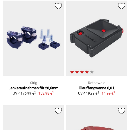
Xtrig
Rothewald
Lenkeraufnahmen für 28,6mm
Ölauffangwanne 8,0 L
1
1
2
2
153,98 €
14,99 €
UVP 176,99 €
UVP 19,99 €