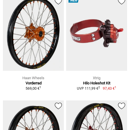
NEU
Haan Wheels
Xtrig
Vorderrad
Hilo Holeshot Kit
1
1
2
569,00 €
97,43 €
UVP 111,99 €