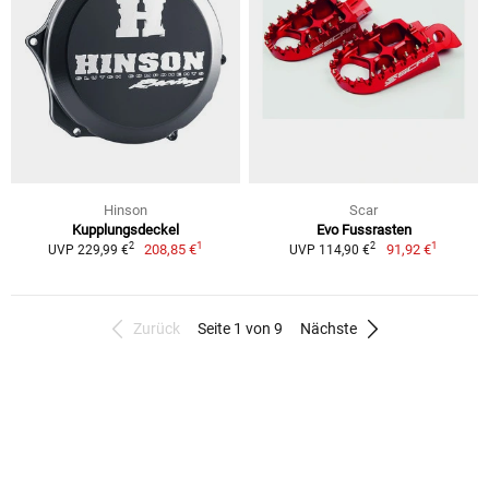
Hinson
Scar
Kupplungsdeckel
Evo Fussrasten
1
1
2
2
208,85 €
91,92 €
UVP 229,99 €
UVP 114,90 €
Zurück
Seite 1 von 9
Nächste