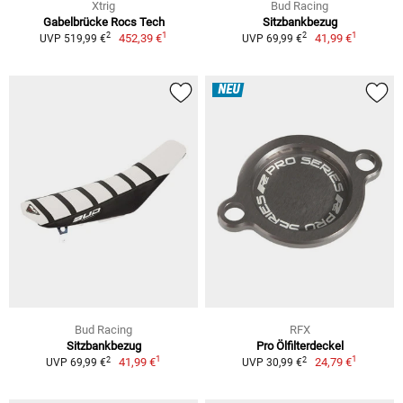
Xtrig
Bud Racing
Gabelbrücke Rocs Tech
Sitzbankbezug
1
1
2
2
452,39 €
41,99 €
UVP 519,99 €
UVP 69,99 €
NEU
Bud Racing
RFX
Sitzbankbezug
Pro Ölfilterdeckel
1
1
2
2
41,99 €
24,79 €
UVP 69,99 €
UVP 30,99 €