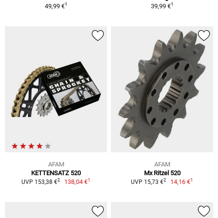
1
1
49,99 €
39,99 €
AFAM
AFAM
KETTENSATZ 520
Mx Ritzel 520
1
1
2
2
138,04 €
14,16 €
UVP 153,38 €
UVP 15,73 €