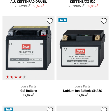
ALU KETTENRAD ORANG.
KETTENSATZ 520
1
1
2
2
56,69 €
89,86 €
UVP 62,99 €
UVP 99,85 €
NEU
Louis Parts
Louis Parts
Gel-Batterie
Natrium-Ion-Batterie SNA5S
1
1
29,99 €
49,99 €
NEU