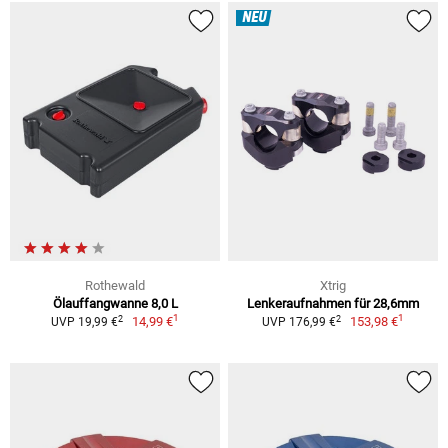
NEU
Rothewald
Xtrig
Ölauffangwanne 8,0 L
Lenkeraufnahmen für 28,6mm
1
1
2
2
14,99 €
153,98 €
UVP 19,99 €
UVP 176,99 €