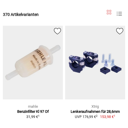
370 Artikelvarianten
mahle
Xtrig
Benzinfilter Kl 97 Of
Lenkeraufnahmen für 28,6mm
1
1
2
31,99 €
153,98 €
UVP 176,99 €