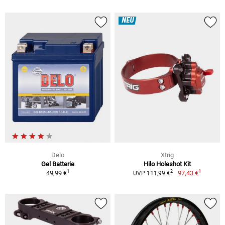
NEU
Delo
Xtrig
Gel Batterie
Hilo Holeshot Kit
1
1
2
49,99 €
97,43 €
UVP 111,99 €