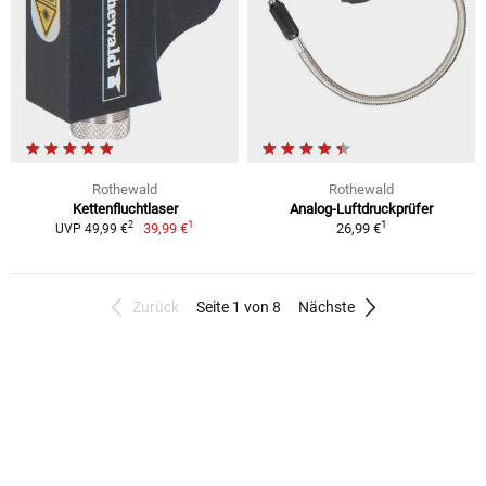
Rothewald
Rothewald
Kettenfluchtlaser
Analog-Luftdruckprüfer
1
1
2
39,99 €
26,99 €
UVP 49,99 €
Zurück
Seite 1 von 8
Nächste