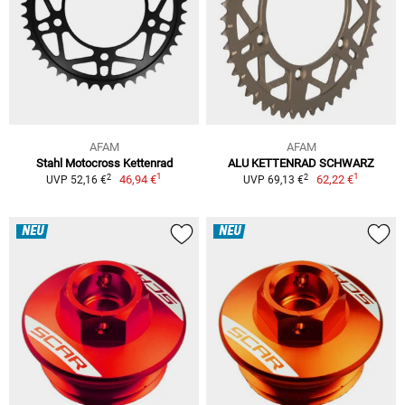
AFAM
AFAM
Stahl Motocross Kettenrad
ALU KETTENRAD SCHWARZ
1
1
2
2
46,94 €
62,22 €
UVP 52,16 €
UVP 69,13 €
NEU
NEU