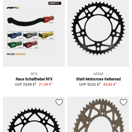
RFX
AFAM
Race Schalthebel RFX
Stahl Motocross Kettenrad
1
1
2
2
21,99 €
45,83 €
UVP 29,99 €
UVP 50,92 €