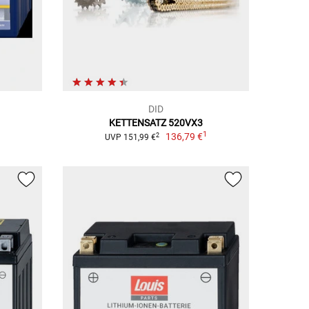
DID
KETTENSATZ 520VX3
1
136,79 €
2
UVP 151,99 €