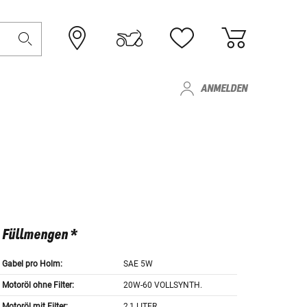
ANMELDEN
Füllmengen *
Gabel pro Holm:
SAE 5W
Motoröl ohne Filter:
20W-60 VOLLSYNTH.
Motoröl mit Filter:
2,1 LITER