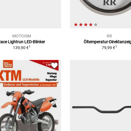
MOTOISM
RR
ace Lightrun LED-Blinker
Öltemperatur-Direktanzei
1
1
139,90 €
79,99 €