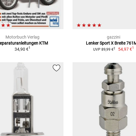
Motorbuch Verlag
gazzini
eparaturanleitungen KTM
Lenker Sport X Breite 76
1
1
34,90 €
54,97 €
2
UVP 89,99 €