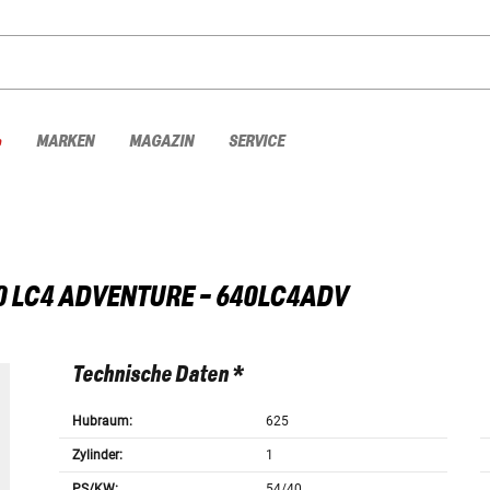
%
MARKEN
MAGAZIN
SERVICE
0 LC4 ADVENTURE - 640LC4ADV
Technische Daten *
Hubraum:
625
Zylinder:
1
PS/KW:
54/40