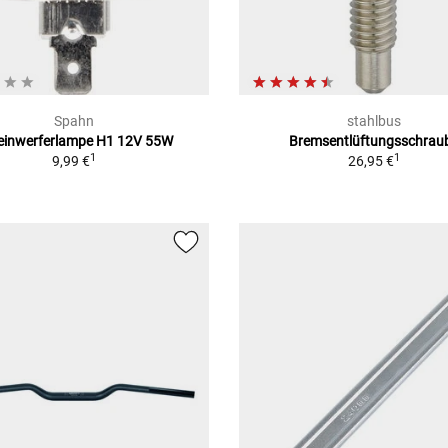
Spahn
stahlbus
einwerferlampe H1 12V 55W
Bremsentlüftungsschrau
1
1
9,99 €
26,95 €