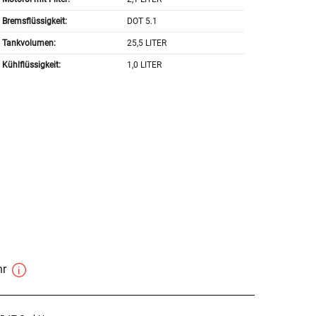
Bremsflüssigkeit:
DOT 5.1
Tankvolumen:
25,5 LITER
Kühlflüssigkeit:
1,0 LITER
hr