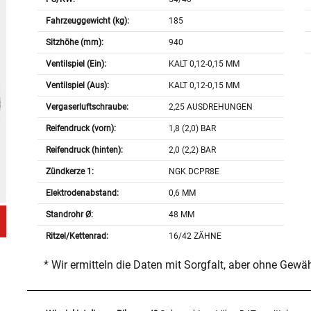
Fahrzeuggewicht (kg):
185
Sitzhöhe (mm):
940
Ventilspiel (Ein):
KALT 0,12-0,15 MM
Ventilspiel (Aus):
KALT 0,12-0,15 MM
Vergaserluftschraube:
2,25 AUSDREHUNGEN
Reifendruck (vorn):
1,8 (2,0) BAR
Reifendruck (hinten):
2,0 (2,2) BAR
Zündkerze 1:
NGK DCPR8E
Elektrodenabstand:
0,6 MM
Standrohr Ø:
48 MM
Ritzel/Kettenrad:
16/42 ZÄHNE
* Wir ermitteln die Daten mit Sorgfalt, aber ohne Gewä