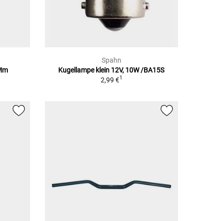
Spahn
1Mm
Kugellampe klein 12V, 10W /BA15S
1
2,99 €