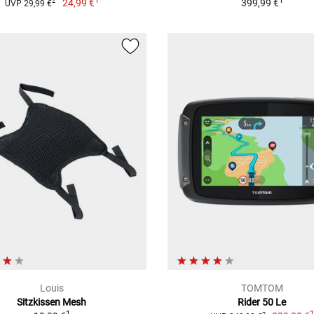
1
1
24,99 €
399,99 €
2
UVP 29,99 €
Louis
TOMTOM
Sitzkissen Mesh
Rider 50 Le
1