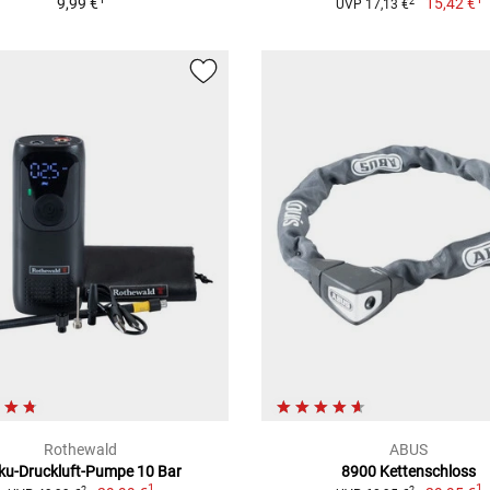
9,99 €
15,42 €
2
UVP 17,13 €
Rothewald
ABUS
ku-Druckluft-Pumpe 10 Bar
8900 Kettenschloss
1
1