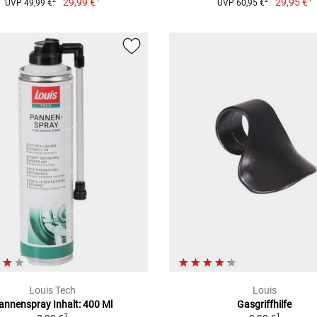
29,99 €
29,95 €
2
2
UVP 49,99 €
UVP 60,95 €
Louis Tech
Louis
annenspray Inhalt: 400 Ml
Gasgriffhilfe
1
1