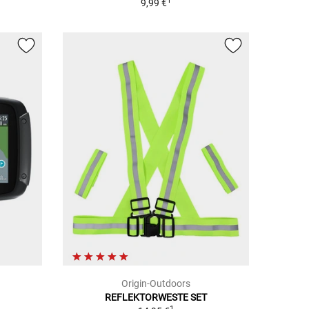
1
9,99 €
Origin-Outdoors
REFLEKTORWESTE SET
1
1