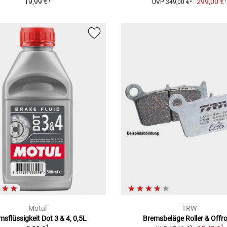
19,99 €
299,00 €
2
UVP 349,00 €
Motul
TRW
msflüssigkeit Dot 3 & 4, 0,5L
Bremsbeläge Roller & Offr
1
1