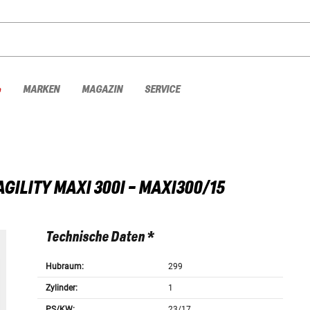
%
MARKEN
MAGAZIN
SERVICE
AGILITY MAXI 300I - MAXI300/15
Technische Daten *
Hubraum:
299
Zylinder:
1
PS/KW:
23/17