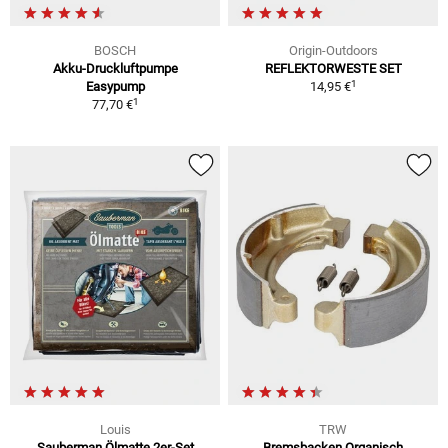
BOSCH
Origin-Outdoors
Akku-Druckluftpumpe
REFLEKTORWESTE SET
1
Easypump
14,95 €
1
77,70 €
Louis
TRW
Sauberman Ölmatte 2er-Set
Bremsbacken Organisch