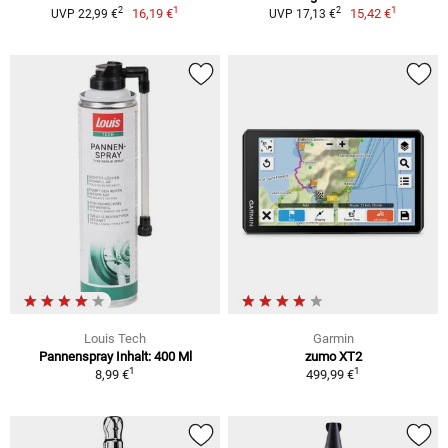
1
1
2
2
16,19 €
15,42 €
UVP 22,99 €
UVP 17,13 €
Louis Tech
Garmin
Pannenspray Inhalt: 400 Ml
zumo XT2
1
1
8,99 €
499,99 €