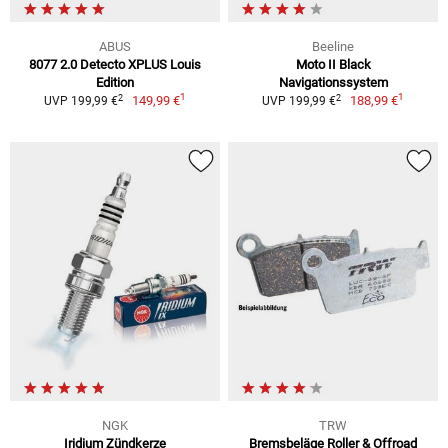
ABUS
Beeline
8077 2.0 Detecto XPLUS Louis
Moto II Black
Edition
Navigationssystem
1
1
2
2
149,99 €
188,99 €
UVP 199,99 €
UVP 199,99 €
NGK
TRW
Iridium Zündkerze
Bremsbeläge Roller & Offroad