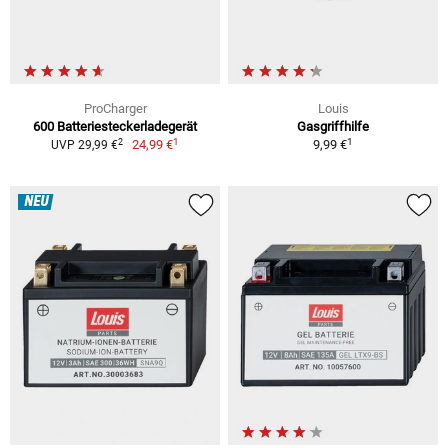
ProCharger
Louis
600 Batteriesteckerladegerät
Gasgriffhilfe
1
1
2
24,99 €
9,99 €
UVP 29,99 €
NEU