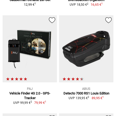
1
1
2
12,99 €
16,65 €
UVP 18,50 €
PAJ
ABUS
Vehicle Finder 4G 2.0 - GPS-
Detecto 7000 RS1 Louis Edition
1
2
Tracker
89,95 €
UVP 139,95 €
1
2
79,99 €
UVP 99,99 €