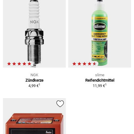
NGK
slime
Zündkerze
Reifendichtmittel
1
1
4,99 €
11,99 €