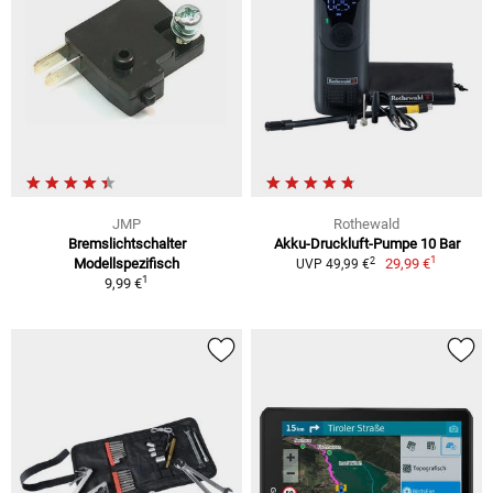
JMP
Rothewald
Bremslichtschalter
Akku-Druckluft-Pumpe 10 Bar
1
2
Modellspezifisch
29,99 €
UVP 49,99 €
1
9,99 €